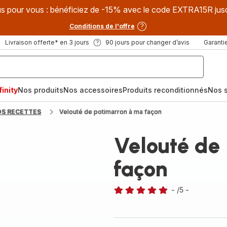
s pour vous : bénéficiez de -15% avec le code EXTRA15R jus
Conditions de l'offre
Livraison offerte* en 3 jours
90 jours pour changer d’avis
Garantie
inity
Nos produits
Nos accessoires
Produits reconditionnés
Nos s
OS RECETTES
Velouté de potimarron à ma façon
Velouté de
façon
-
/5
-
Avis
5
étoiles