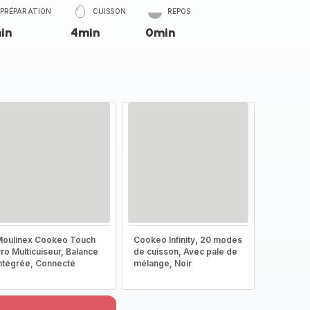
PRÉPARATION
CUISSON
REPOS
in
4min
0min
oulinex Cookeo Touch
Cookeo Infinity, 20 modes
ro Multicuiseur, Balance
de cuisson, Avec pale de
ntégrée, Connecté
mélange, Noir