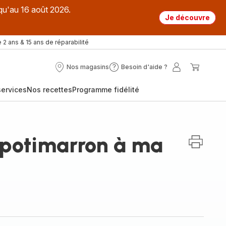
qu'au 16 août 2026.
Je découvre
 2 ans & 15 ans de réparabilité
Nos magasins
Besoin d'aide ?
Nos
Besoin
Mon
Mon
magasins
d'aide
compte
panier
ervices
Nos recettes
Programme fidélité
?
 potimarron à ma