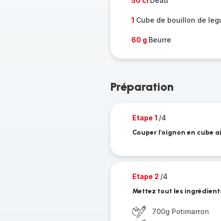
50 cl
Deau
1
Cube de bouillon de le
60 g
Beurre
Préparation
Etape 1
/4
Couper l'oignon en cube ai
Etape 2
/4
Mettez tout les ingrédient
700g Potimarron