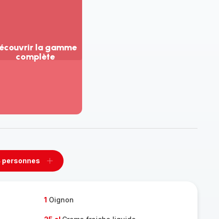
écouvrir la gamme
complète
ir
us...
couvrir
amme
mplète
 personnes
rimer
Ajouter
sonnes
personnes
1
Oignon