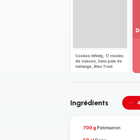
D
Vo
pl
-
Cookeo Infinity, 17 modes
Dé
de cuisson, Sans pale de
mélange, Bleu Trust
la
g
co
-
Ingrédients
4
Supp
per
700 g
Potimarron