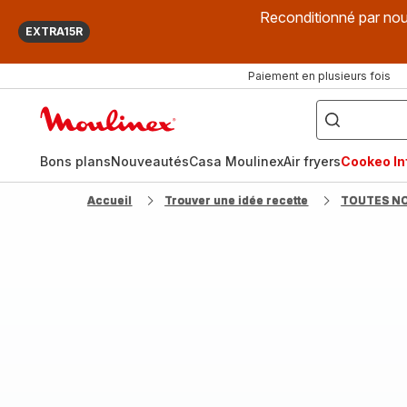
Reconditionné par nou
EXTRA15R
Paiement en plusieurs fois
["Que
recherchez-
Accueil
vous
?",
Moulinex
"Cookeo",
"Air
fryer",
Bons plans
Nouveautés
Casa Moulinex
Air fryers
Cookeo Inf
"Companion"]
Accueil
Trouver une idée recette
TOUTES N