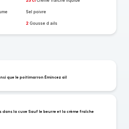
25 cl
Creme fraiche liquide
gume
Sel poivre
2
Gousse d ails
nsi que le poitimarron Émincez ail
s dans la cuve Sauf le beurre et la crème fraîche