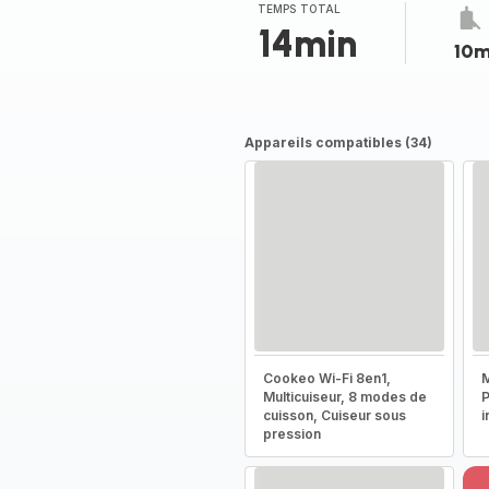
(moyenne)
TEMPS TOTAL
14min
10m
Appareils compatibles (34)
Cookeo Wi-Fi 8en1,
M
Multicuiseur, 8 modes de
P
cuisson, Cuiseur sous
i
pression