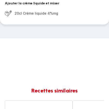
Ajouter la crème liquide et mixer
20cl Crème liquide 4%mg
Recettes similaires
Velouté
Velouté
carottes
de