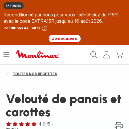
EXTRA15R
Reconditionné par nous pour vous : bénéficiez de -15%
avec le code EXTRA15R jusqu'au 16 août 2026.
Conditions de l'offre
Je découvre
Accueil
Ouvrir
Mon
Mon
Moulinex
le
compte
panie
menu
TOUTES NOS RECETTES
Velouté de panais et
carottes
4.9
/5
-