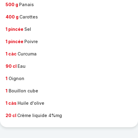
500 g
Panais
400 g
Carottes
1 pincée
Sel
1 pincée
Poivre
1 càc
Curcuma
90 cl
Eau
1
Oignon
1
Bouillon cube
1 càs
Huile d'olive
20 cl
Crème liquide 4%mg