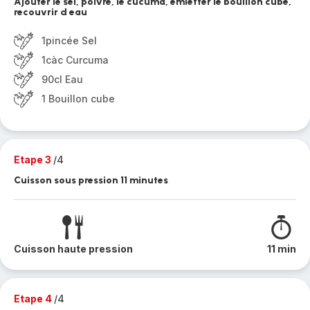
Ajouter le sel, poivre, le cucuma, émietter le bouillon cube,
recouvrir d eau
1pincée Sel
1càc Curcuma
90cl Eau
1 Bouillon cube
Etape 3
/4
Cuisson sous pression 11 minutes
Cuisson haute pression
11 min
Etape 4
/4