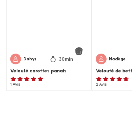
panais
betterave
et
panais
30min
Dahys
Nadège
Velouté carottes panais
Velouté de better
Avis
1 Avis
ratings.4.7
2 Avis
5
étoiles
(moyenne)