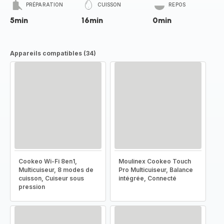
PRÉPARATION
CUISSON
REPOS
5min
16min
0min
Appareils compatibles (34)
Cookeo Wi-Fi 8en1,
Moulinex Cookeo Touch
Multicuiseur, 8 modes de
Pro Multicuiseur, Balance
cuisson, Cuiseur sous
intégrée, Connecté
pression