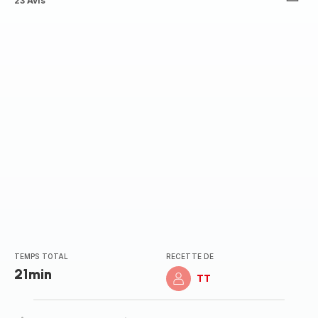
ratings.4.9
23 Avis
TEMPS TOTAL
RECETTE DE
21min
TT