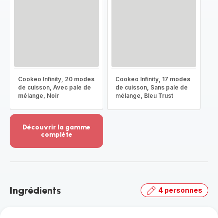
Cookeo Infinity, 20 modes
Cookeo Infinity, 17 modes
de cuisson, Avec pale de
de cuisson, Sans pale de
mélange, Noir
mélange, Bleu Trust
Découvrir la gamme
complète
Voir
plus...
-
Découvrir
la
Ingrédients
4 personnes
gamme
complète
-