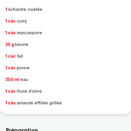
1
échalote ciselée
1 càc
curry
1 càs
mascarpone
25 g
beurre
1 càc
Sel
1 càc
poivre
350 ml
eau
1 càc
Huile d’olive
1 càs
amande effilée grillée
Préparation