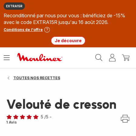
EXTRA15R
Reconditionné par nous pour vous : bénéficiez de -15%
avec le code EXTRA15R jusqu'au 16 août 2026.
Conditions de l'offre
Je découvre
Accueil
Ouvrir
Mon
Mon
Moulinex
le
compte
panie
menu
TOUTES NOS RECETTES
Velouté de cresson
5
/5
-
Avis
1 Avis
5
étoiles