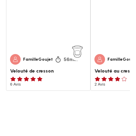
cresson
cresson
56min
FamilleGoujet
FamilleGouje
Velouté de cresson
Velouté au cresso
ratings.4.9
6 Avis
Avis
2 Avis
4
étoiles
(moyenne)