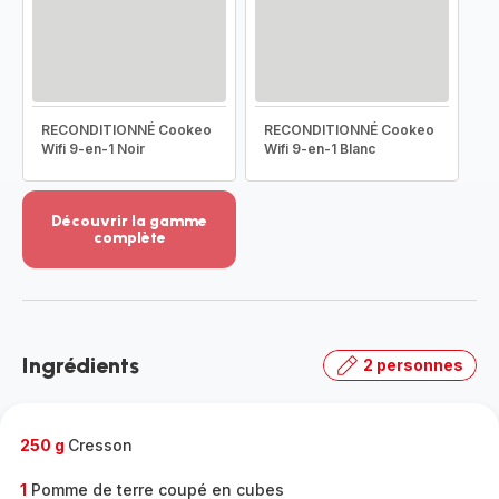
RECONDITIONNÉ Cookeo
RECONDITIONNÉ Cookeo
Wifi 9-en-1 Noir
Wifi 9-en-1 Blanc
Découvrir la gamme
complète
Voir
plus...
-
Découvrir
la
Ingrédients
2 personnes
gamme
complète
-
250 g
Cresson
1
Pomme de terre coupé en cubes