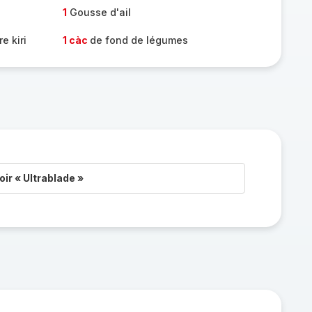
1
Gousse d'ail
e kiri
1 càc
de fond de légumes
ir « Ultrablade »