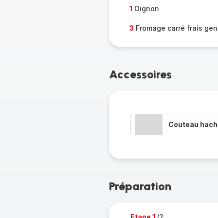
1
Oignon
3
Fromage carré frais genr
Accessoires
Couteau hacho
Préparation
Etape 1
/2