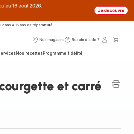
qu'au 16 août 2026.
Je découvre
 2 ans & 15 ans de réparabilité
Nos magasins
Besoin d'aide ?
Nos
Besoin
Mon
Mon
magasins
d'aide
compte
panier
ervices
Nos recettes
Programme fidélité
?
courgette et carré