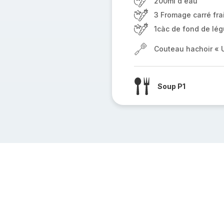
200ml d'eau
3 Fromage carré frai
1càc de fond de lé
Couteau hachoir « U
Soup P1