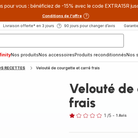
s pour vous : bénéficiez de -15% avec le code EXTRA15R jus
Conditions de l'offre
Livraison offerte* en 3 jours
90 jours pour changer d’avis
Garantie
inity
Nos produits
Nos accessoires
Produits reconditionnés
Nos s
OS RECETTES
Velouté de courgette et carré frais
Velouté de 
frais
1
/5
-
1 Avis
Avis
1
étoile