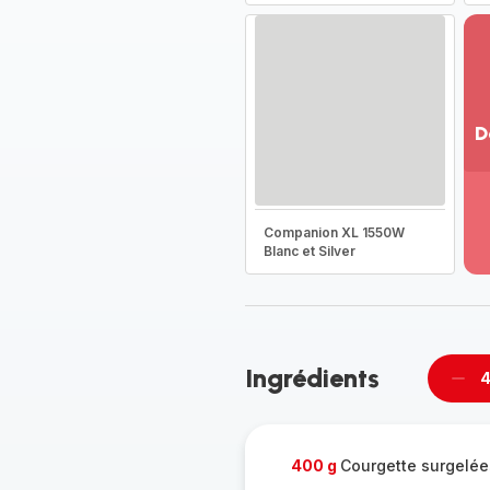
D
Vo
pl
-
Companion XL 1550W
Dé
Blanc et Silver
la
g
co
-
Ingrédients
4
Supp
per
400 g
Courgette surgelée