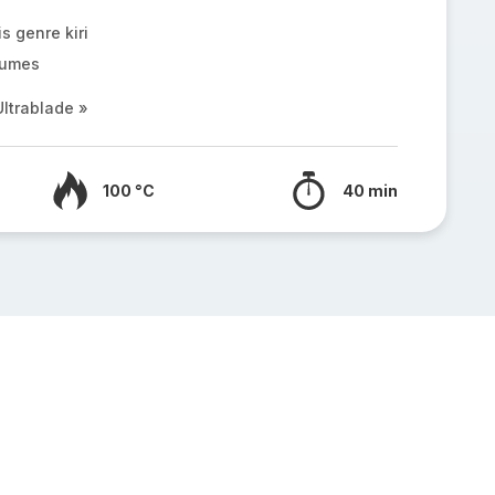
s genre kiri
gumes
ltrablade »
100 °C
40 min