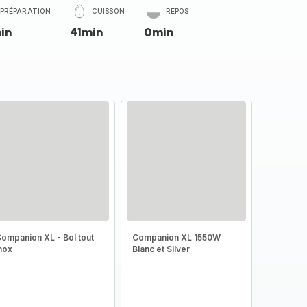
PRÉPARATION
CUISSON
REPOS
in
41min
0min
ompanion XL - Bol tout
Companion XL 1550W
nox
Blanc et Silver