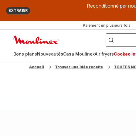
Reconditionné par nou
EXTRA15R
Paiement en plusieurs fois
["Que
recherchez-
Accueil
vous
?",
Moulinex
"Cookeo",
"Air
fryer",
Bons plans
Nouveautés
Casa Moulinex
Air fryers
Cookeo Inf
"Companion"]
Accueil
Trouver une idée recette
TOUTES N