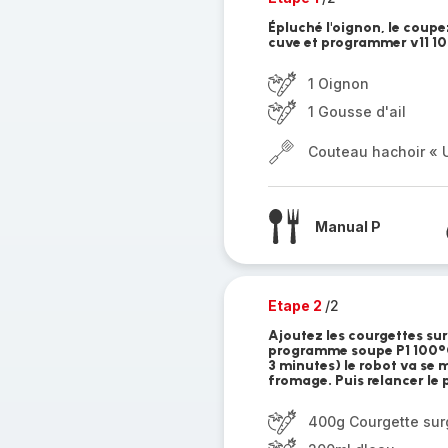
Épluché l'oignon, le coupez
cuve et programmer v11 10
1 Oignon
1 Gousse d'ail
Couteau hachoir « U
Manual P
Etape 2
/2
Ajoutez les courgettes sur
programme soupe P1 100°C 
3 minutes) le robot va se m
fromage. Puis relancer le
400g Courgette sur