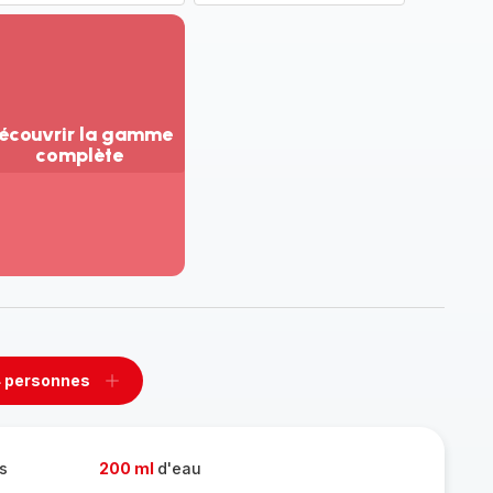
écouvrir la gamme
complète
ir
us...
couvrir
amme
mplète
 personnes
rimer
Ajouter
sonnes
personnes
s
200 ml
d'eau