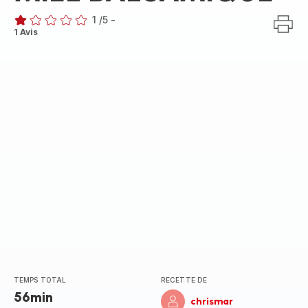
1
/5
-
Avis
1 Avis
1
étoile
(moyenne)
TEMPS TOTAL
RECETTE DE
56min
chrismar