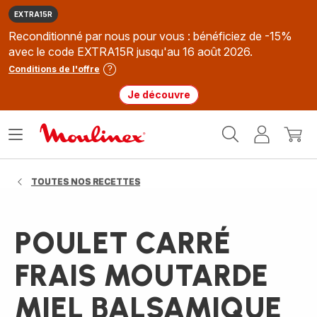
EXTRA15R
Reconditionné par nous pour vous : bénéficiez de -15%
avec le code EXTRA15R jusqu'au 16 août 2026.
Conditions de l'offre
Je découvre
Accueil
Ouvrir
Mon
Mon
Moulinex
le
compte
panie
menu
TOUTES NOS RECETTES
POULET CARRÉ
FRAIS MOUTARDE
MIEL BALSAMIQUE