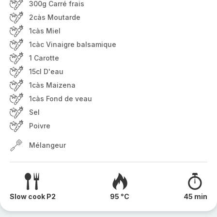
300g Carré frais
2càs Moutarde
1càs Miel
1càc Vinaigre balsamique
1 Carotte
15cl D'eau
1càs Maizena
1càs Fond de veau
Sel
Poivre
Mélangeur
Slow cook P2
95 °C
45 min