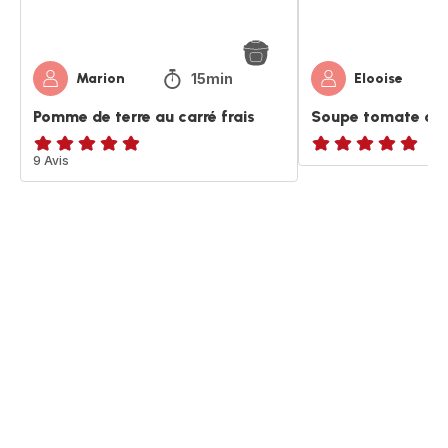
15min
Marion
Elooise
Pomme de terre au carré frais
Soupe tomate carr
ratings.4.8
9 Avis
ratings.NaN