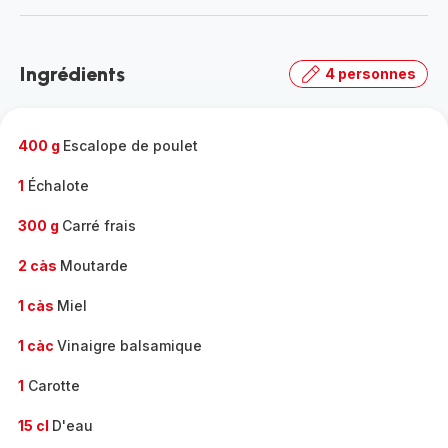
-
Découvrir
la
Ingrédients
4 personnes
gamme
complète
-
400 g
Escalope de poulet
1
Échalote
300 g
Carré frais
2 càs
Moutarde
1 càs
Miel
1 càc
Vinaigre balsamique
1
Carotte
15 cl
D'eau