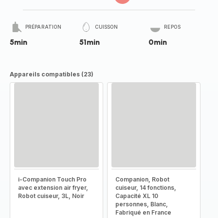
PRÉPARATION
CUISSON
REPOS
5min
51min
0min
Appareils compatibles (23)
i-Companion Touch Pro
Companion, Robot
avec extension air fryer,
cuiseur, 14 fonctions,
Robot cuiseur, 3L, Noir
Capacité XL 10
personnes, Blanc,
Fabriqué en France