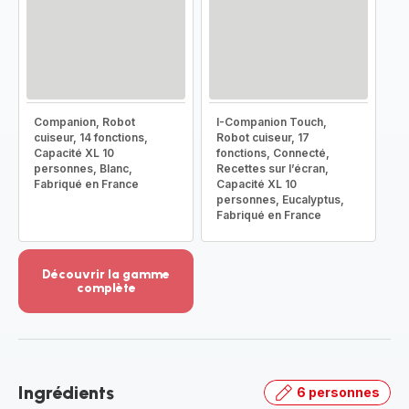
Companion, Robot
I-Companion Touch,
cuiseur, 14 fonctions,
Robot cuiseur, 17
Capacité XL 10
fonctions, Connecté,
personnes, Blanc,
Recettes sur l’écran,
Fabriqué en France
Capacité XL 10
personnes, Eucalyptus,
Fabriqué en France
Découvrir la gamme
complète
Voir
plus...
-
Découvrir
la
Ingrédients
6 personnes
gamme