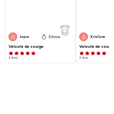
50min
Joyce
XrisCore
Velouté de courge
Velouté de courg
Avis
3 Avis
Avis
2 Avis
5
5
étoiles
étoiles
(moyenne)
(moyenne)