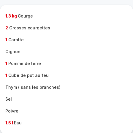
complète
-
1.3 kg
Courge
2
Grosses courgettes
1
Carotte
Oignon
1
Pomme de terre
1
Cube de pot au feu
Thym ( sans les branches)
Sel
Poivre
1.5 l
Eau