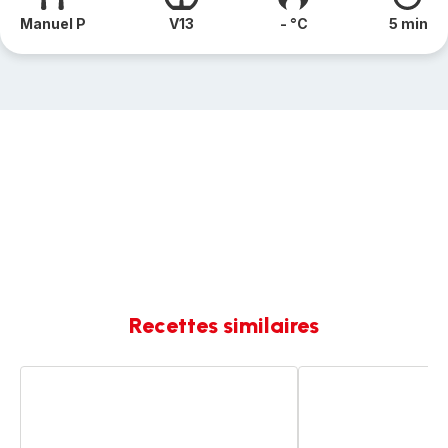
Manuel P
V13
- °C
5 min
Recettes similaires
Velouté
Velouté
de
de
courge
courges