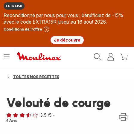
EXTRA15R
Reconditionné par nous pour vous : bénéficiez de -15%
avec le code EXTRA15R jusqu'au 16 août 2026.
Conditions de l'offre
Je découvre
Accueil
Ouvrir
Mon
Mon
Moulinex
le
compte
panie
menu
TOUTES NOS RECETTES
Velouté de courge
3.5
/5
-
ratings.3.5
4 Avis