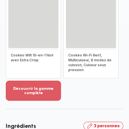
Cookeo Wifi 10-en-1 Noir
Cookeo Wi-Fi 8en1,
avec Extra Crisp
Multicuiseur, 8 modes de
cuisson, Cuiseur sous
pression
Découvrir la gamme
complète
Voir
plus...
-
Découvrir
la
Ingrédients
3 personnes
gamme