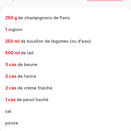
complète
-
250 g
de champignons de Paris
1
oignon
250 ml
de bouillon de légumes (ou d'eau)
500 ml
de lait
3 càs
de beurre
3 càs
de farine
2 càs
de crème fraîche
1 càs
de persil haché
sel
poivre