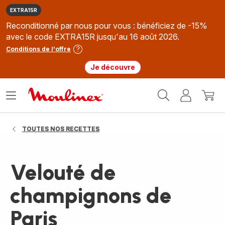
EXTRA15R
Reconditionné par nous pour vous : bénéficiez de -15%
avec le code EXTRA15R jusqu'au 16 août 2026.
Conditions de l'offre
Je découvre
Accueil
Ouvrir
Mon
Mon
Moulinex
le
compte
panie
menu
TOUTES NOS RECETTES
Velouté de
champignons de
Paris