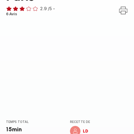
2.9
/5
-
ratings.2.9
6 Avis
TEMPS TOTAL
RECETTE DE
15min
LD