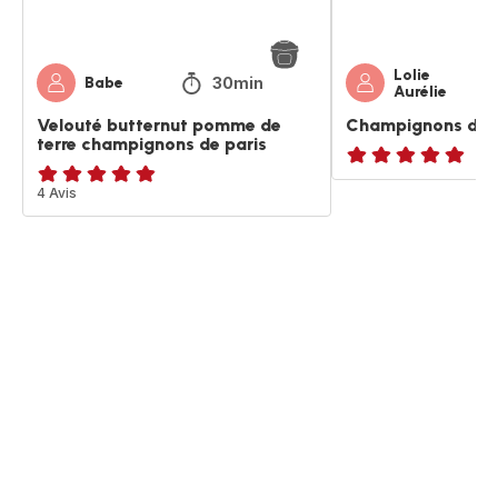
Lolie
30min
Babe
Aurélie
Velouté butternut pomme de
Champignons de Pa
terre champignons de paris
Avis
ratings.4.8
4 Avis
5
étoiles
(moyenne)