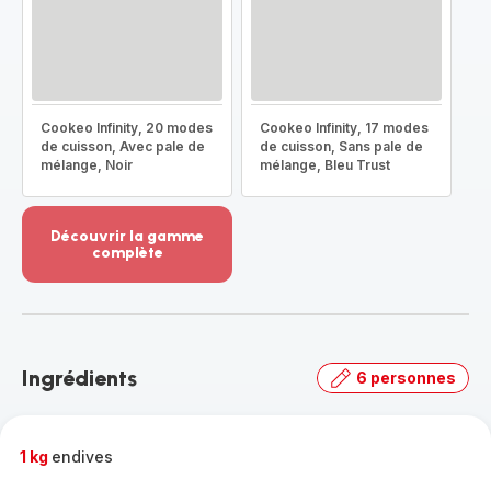
Cookeo Infinity, 20 modes
Cookeo Infinity, 17 modes
de cuisson, Avec pale de
de cuisson, Sans pale de
mélange, Noir
mélange, Bleu Trust
Découvrir la gamme
complète
Voir
plus...
-
Découvrir
la
Ingrédients
6 personnes
gamme
complète
-
1 kg
endives