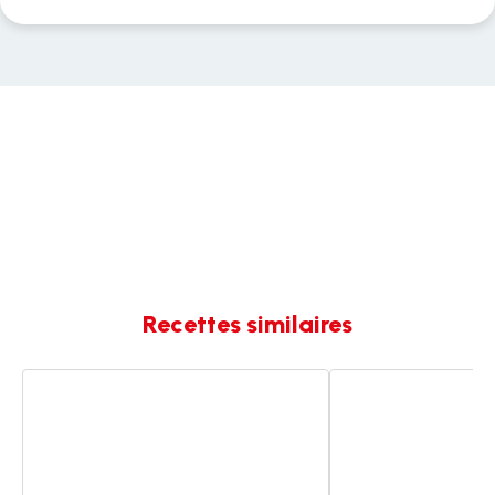
Recettes similaires
Velouté
Velouté
d’endives
d'endives