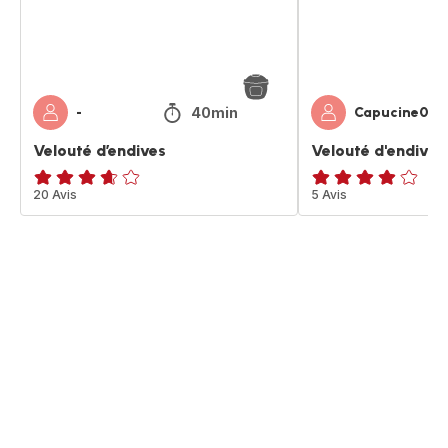
40min
-
Capucine051
Velouté d’endives
Velouté d'endives
ratings.3.6
20 Avis
Avis
5 Avis
4
étoiles
(moyenne)