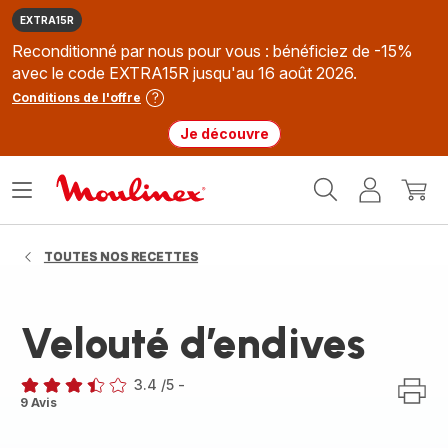
EXTRA15R
Reconditionné par nous pour vous : bénéficiez de -15%
avec le code EXTRA15R jusqu'au 16 août 2026.
Conditions de l'offre
Je découvre
Accueil
Ouvrir
Mon
Mon
Moulinex
le
compte
panie
menu
TOUTES NOS RECETTES
Velouté d’endives
3.4
/5
-
ratings.3.4
9 Avis