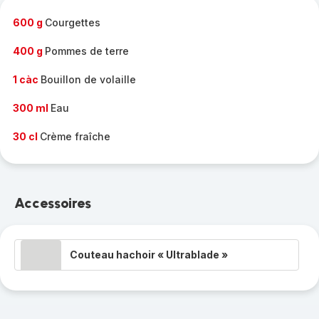
-
600 g
Courgettes
400 g
Pommes de terre
1 càc
Bouillon de volaille
300 ml
Eau
30 cl
Crème fraîche
Accessoires
Couteau hachoir « Ultrablade »