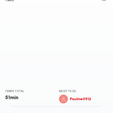
Avis
1 Avis
5
étoiles
(moyenne)
TEMPS TOTAL
RECETTE DE
51min
Pauline0912