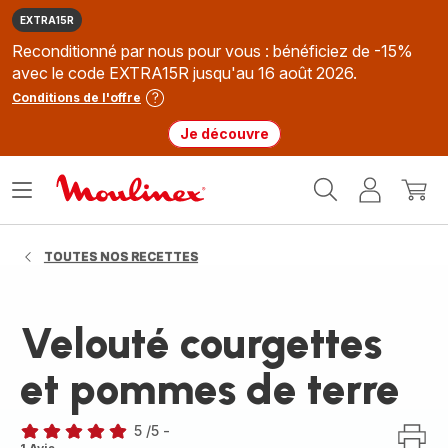
EXTRA15R
Reconditionné par nous pour vous : bénéficiez de -15%
avec le code EXTRA15R jusqu'au 16 août 2026.
Conditions de l'offre
Je découvre
Accueil
Ouvrir
Mon
Mon
Moulinex
le
compte
panie
menu
TOUTES NOS RECETTES
Velouté courgettes
et pommes de terre
5
/5
-