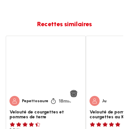
Recettes similaires
Velouté
Velouté
de
de
courgettes
pommes
et
de
pommes
terre
de
et
terre
courgettes
au
Kiri
18min
Pepettosaure
Ju
Velouté de courgettes et
Velouté de pomme
pommes de terre
courgettes au Kiri