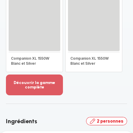
Companion XL 1550W
Companion XL 1550W
Blanc et Silver
Blanc et Silver
Découvrir la gamme
complète
Voir
plus...
-
Découvrir
la
Ingrédients
2 personnes
gamme
complète