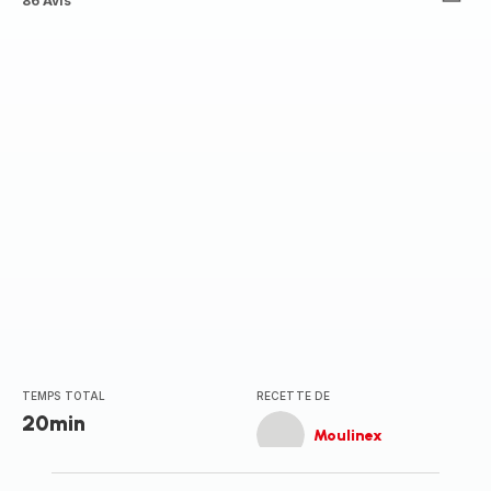
ratings.4.7
86 Avis
TEMPS TOTAL
RECETTE DE
20min
Moulinex