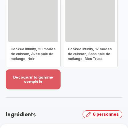
Cookeo Infinity, 20 modes
Cookeo Infinity, 17 modes
de cuisson, Avec pale de
de cuisson, Sans pale de
mélange, Noir
mélange, Bleu Trust
Découvrir la gamme
complète
Voir
plus...
-
Découvrir
la
Ingrédients
6 personnes
gamme
complète
-