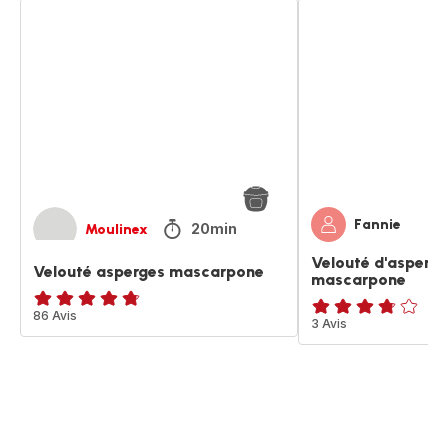
Velouté
Velouté
asperges
d'asperges
mascarpone
verte
et
mascarpone
Fannie
20min
Moulinex
Velouté d'asperge
Velouté asperges mascarpone
mascarpone
ratings.4.7
86 Avis
ratings.3.7
3 Avis