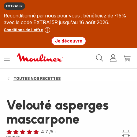
EXTRA15R
Reconditionné par nous pour vous : bénéficiez de -15%
avec le code EXTRA15R jusqu'au 16 août 2026.
Conditions de l'offre
Je découvre
Accueil
Ouvrir
Mon
Mon
Moulinex
le
compte
panie
menu
TOUTES NOS RECETTES
Velouté asperges
mascarpone
4.7
/5
-