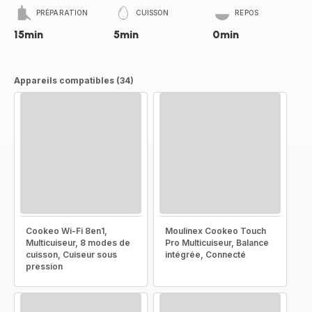
PRÉPARATION
CUISSON
REPOS
15min
5min
0min
Appareils compatibles (34)
Cookeo Wi-Fi 8en1,
Moulinex Cookeo Touch
Multicuiseur, 8 modes de
Pro Multicuiseur, Balance
cuisson, Cuiseur sous
intégrée, Connecté
pression