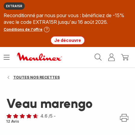
EXTRA15R
Reconditionné par nous pour vous : bénéficiez de -15%
avec le code EXTRA15R jusqu'au 16 août 2026.
Conditions de l'offre
Je découvre
Accueil
Ouvrir
Mon
Mon
Moulinex
le
compte
panie
menu
TOUTES NOS RECETTES
Veau marengo
4.6
/5
-
ratings.4.6
12 Avis