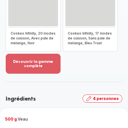
Cookeo Infinity, 20 modes
Cookeo Infinity, 17 modes
de cuisson, Avec pale de
de cuisson, Sans pale de
mélange, Noir
mélange, Bleu Trust
Découvrir la gamme
complète
Voir
plus...
-
Découvrir
la
Ingrédients
4 personnes
gamme
complète
-
500 g
Veau