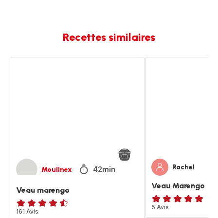
Recettes similaires
Veau
Veau
marengo
Marengo
Rachel
42min
Moulinex
Veau Marengo
Veau marengo
Avis
5 Avis
ratings.4.5
161 Avis
5