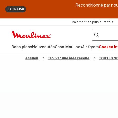
Reconditionné par nou
EXTRA15R
Paiement en plusieurs fois
["Que
recherchez-
Accueil
vous
?",
Moulinex
"Cookeo",
"Air
fryer",
Bons plans
Nouveautés
Casa Moulinex
Air fryers
Cookeo Inf
"Companion"]
Accueil
Trouver une idée recette
TOUTES N