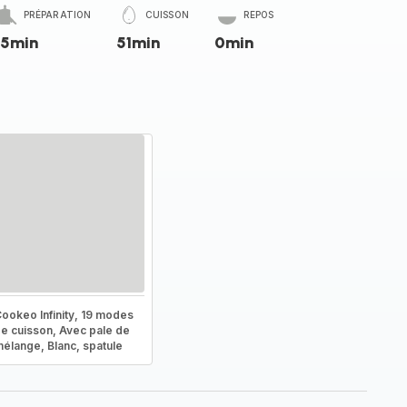
PRÉPARATION
CUISSON
REPOS
15min
51min
0min
ookeo Infinity, 19 modes
e cuisson, Avec pale de
élange, Blanc, spatule