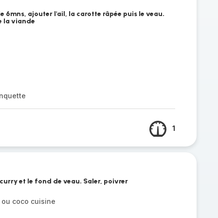
e 6mns, ajouter l'ail, la carotte râpée puis le veau.
e la viande
nquette
1
 curry et le fond de veau. Saler, poivrer
 ou coco cuisine