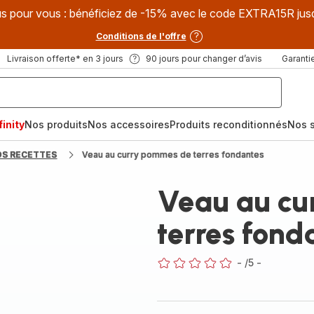
s pour vous : bénéficiez de -15% avec le code EXTRA15R jus
Conditions de l'offre
Livraison offerte* en 3 jours
90 jours pour changer d’avis
Garantie
inity
Nos produits
Nos accessoires
Produits reconditionnés
Nos s
OS RECETTES
Veau au curry pommes de terres fondantes
Veau au cu
terres fond
-
/5
-
ratings.0