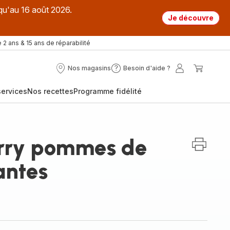
qu'au 16 août 2026.
Je découvre
 2 ans & 15 ans de réparabilité
Nos magasins
Besoin d'aide ?
Nos
Besoin
Mon
Mon
magasins
d'aide
compte
panier
ervices
Nos recettes
Programme fidélité
?
rry pommes de
antes