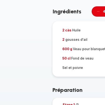
Ingrédients
4
Supp
per
2 càs
Huile
2
gousses d'ail
600 g
Veau pour blanque
50 cl
Fond de veau
Sel et poivre
Préparation
Etape 1
/3