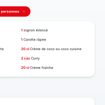
 personnes
rimer
Ajouter
sonnes
personnes
1
oignon émincé
1
Carotte râpée
tte
20 cl
Crème de coco ou coco cuisine
2 càc
Curry
20 cl
Crème fraîche