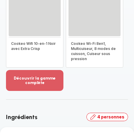
Cookeo Wifi 10-en-1 Noir
Cookeo Wi-Fi 8en1,
avec Extra Crisp
Multicuiseur, 8 modes de
cuisson, Cuiseur sous
pression
Découvrir la gamme
complète
Voir
plus...
-
Découvrir
la
Ingrédients
4 personnes
gamme
complète
-