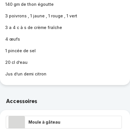
140 gm de thon égoutte
3 poivrons , 1 jaune , 1 rouge , 1 vert
3 a 4 c à s de crème fraîche
4 œufs
1 pincée de sel
20 cl d’eau
Jus d’un demi citron
Accessoires
Moule à gâteau