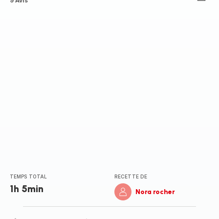
ratings.3.9
9 Avis
TEMPS TOTAL
RECETTE DE
1h 5min
Nora rocher