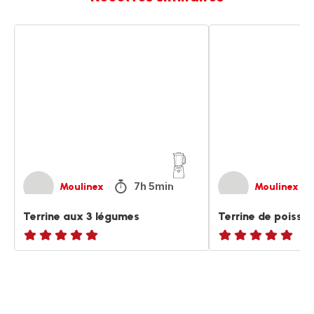
Terrine
Terrine
aux
de
3
poisson
légumes
7h 5min
Moulinex
Moulinex
Terrine aux 3 légumes
Terrine de poisso
ratings.NaN
ratings.NaN