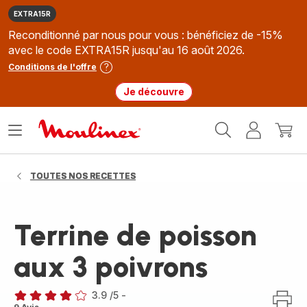
EXTRA15R
Reconditionné par nous pour vous : bénéficiez de -15%
avec le code EXTRA15R jusqu'au 16 août 2026.
Conditions de l'offre
Je découvre
Accueil
Ouvrir
Mon
Mon
Moulinex
le
compte
panie
menu
TOUTES NOS RECETTES
Terrine de poisson
aux 3 poivrons
3.9
/5
-