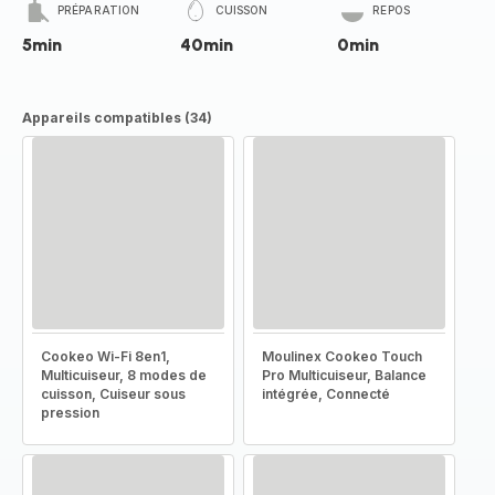
PRÉPARATION
CUISSON
REPOS
5min
40min
0min
Appareils compatibles (34)
Cookeo Wi-Fi 8en1,
Moulinex Cookeo Touch
Multicuiseur, 8 modes de
Pro Multicuiseur, Balance
cuisson, Cuiseur sous
intégrée, Connecté
pression