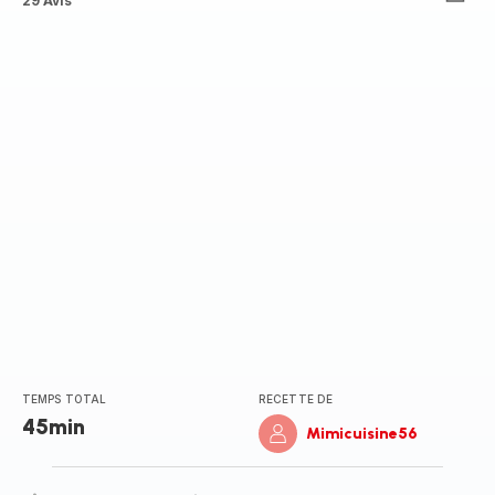
Avis
29 Avis
5
étoiles
(moyenne)
TEMPS TOTAL
RECETTE DE
45min
Mimicuisine56