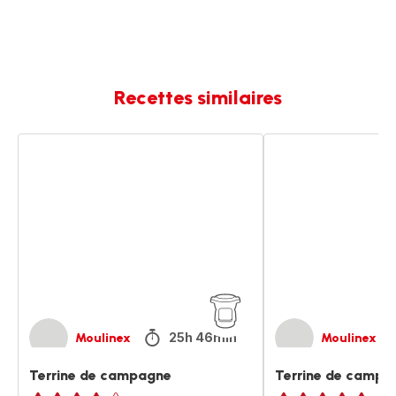
Recettes similaires
Terrine
Terrine
de
de
campagne
campagne
facile
25h 46min
Moulinex
Moulinex
Terrine de campagne
Terrine de campag