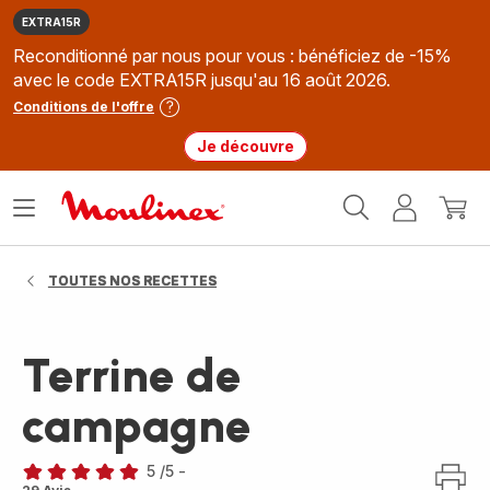
EXTRA15R
Reconditionné par nous pour vous : bénéficiez de -15%
avec le code EXTRA15R jusqu'au 16 août 2026.
Conditions de l'offre
Je découvre
Accueil
Ouvrir
Mon
Mon
Moulinex
le
compte
panie
menu
TOUTES NOS RECETTES
Terrine de
campagne
5
/5
-