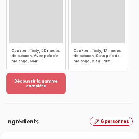
Cookeo Infinity, 20 modes
Cookeo Infinity, 17 modes
de cuisson, Avec pale de
de cuisson, Sans pale de
mélange, Noir
mélange, Bleu Trust
Découvrir la gamme
complète
Voir
plus...
-
Découvrir
la
Ingrédients
6 personnes
gamme
complète
-