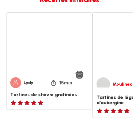
Tartines
Tartines
de
de
chèvre
légumes
gratinées
et
caviar
d'aubergine
15min
Lydy
Moulinex
Tartines de chèvre gratinées
Tartines de légum
d'aubergine
ratings.NaN
ratings.NaN