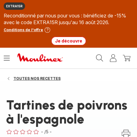
EXTRA15R
Reconditionné par nous pour vous : bénéficiez de -15%
avec le code EXTRA15R jusqu'au 16 août 2026.
Conditions de l'offre
Je découvre
Accueil
Ouvrir
Mon
Mon
Moulinex
le
compte
panie
menu
TOUTES NOS RECETTES
Tartines de poivrons
à l'espagnole
-
/5
-