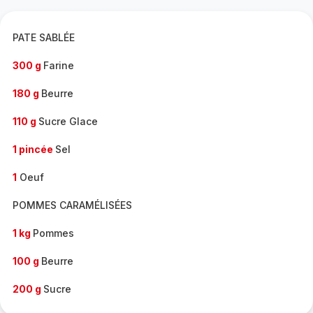
complète
-
PATE SABLÉE
300 g
Farine
180 g
Beurre
110 g
Sucre Glace
1 pincée
Sel
1
Oeuf
POMMES CARAMÉLISÉES
1 kg
Pommes
100 g
Beurre
200 g
Sucre