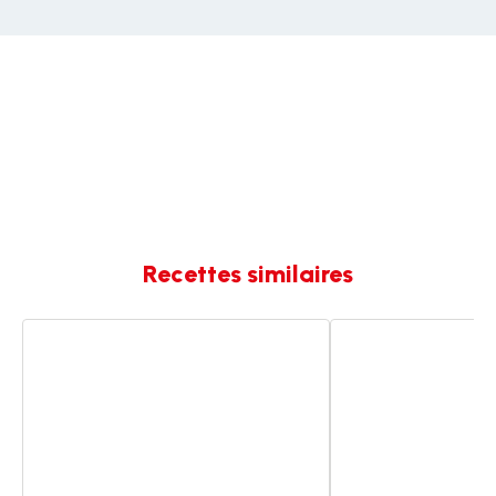
Recettes similaires
Tarte
Tarte
Tatin
Tatin