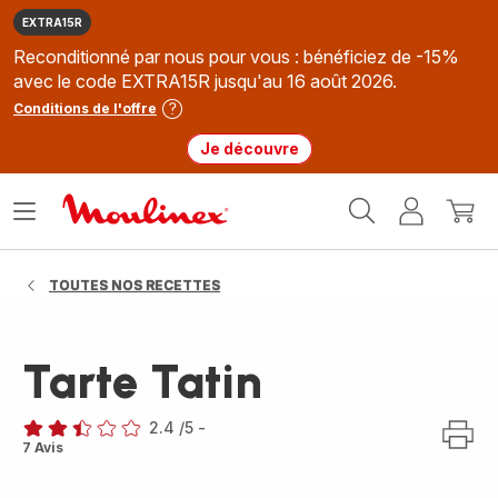
EXTRA15R
Reconditionné par nous pour vous : bénéficiez de -15%
avec le code EXTRA15R jusqu'au 16 août 2026.
Conditions de l'offre
Je découvre
Accueil
Ouvrir
Mon
Mon
Moulinex
le
compte
panie
menu
TOUTES NOS RECETTES
Tarte Tatin
2.4
/5
-
ratings.2.4
7 Avis