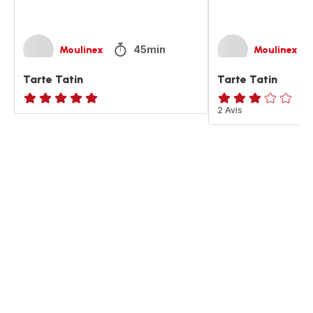
45min
Moulinex
Moulinex
Tarte Tatin
Tarte Tatin
ratings.NaN
Avis
2 Avis
3
étoiles
(moyenne)