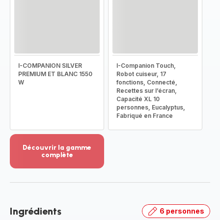
I-COMPANION SILVER
I-Companion Touch,
PREMIUM ET BLANC 1550
Robot cuiseur, 17
W
fonctions, Connecté,
Recettes sur l’écran,
Capacité XL 10
personnes, Eucalyptus,
Fabriqué en France
Découvrir la gamme
complète
Voir
plus...
-
Découvrir
la
Ingrédients
6 personnes
gamme