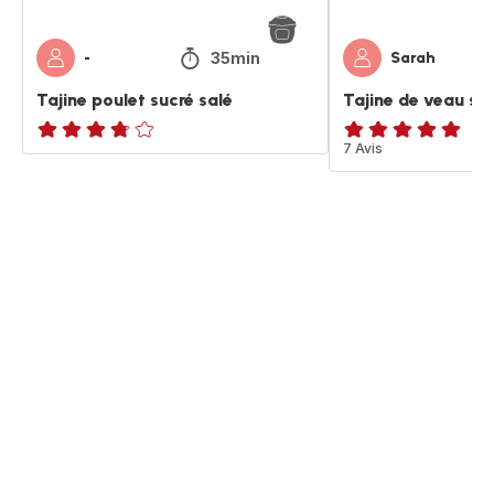
35min
-
Sarah
Tajine poulet sucré salé
Tajine de veau suc
ratings.3.7
ratings.4.9
7 Avis