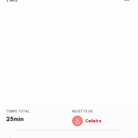
Avis
2 Avis
5
étoiles
(moyenne)
TEMPS TOTAL
RECETTE DE
25min
Calielrx