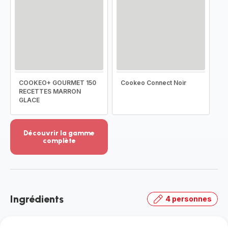
COOKEO+ GOURMET 150
Cookeo Connect Noir
RECETTES MARRON
GLACE
Découvrir la gamme
complète
Voir
plus...
-
Découvrir
la
Ingrédients
4 personnes
gamme
complète
-