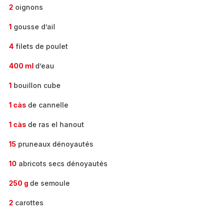
2
oignons
1
gousse d’ail
4
filets de poulet
400 ml
d’eau
1
bouillon cube
1 càs
de cannelle
1 càs
de ras el hanout
15
pruneaux dénoyautés
10
abricots secs dénoyautés
250 g
de semoule
2
carottes