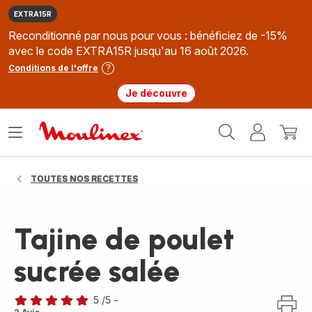
EXTRA15R
Reconditionné par nous pour vous : bénéficiez de -15%
avec le code EXTRA15R jusqu'au 16 août 2026.
Conditions de l'offre
Je découvre
Accueil
Ouvrir
Mon
Mon
Moulinex
le
compte
panie
menu
TOUTES NOS RECETTES
Tajine de poulet
sucrée salée
5
/5
-