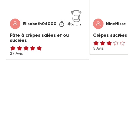
45min
Elisabeth04000
NineNisse
Pâte à crêpes salées et ou
Crêpes sucrées
sucrées
ratings.2.8
5 Avis
ratings.4.7
27 Avis