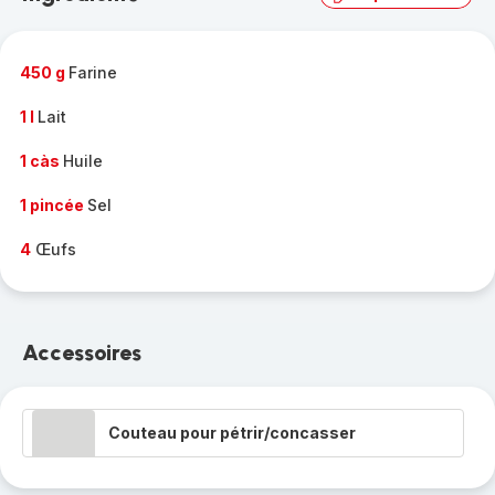
complète
-
450 g
Farine
1 l
Lait
1 càs
Huile
1 pincée
Sel
4
Œufs
Accessoires
Couteau pour pétrir/concasser