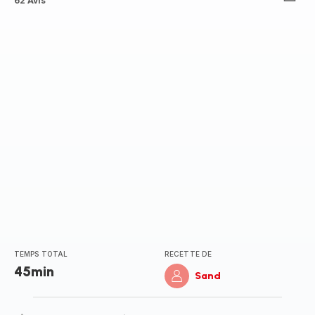
Avis
62 Avis
5
étoiles
(moyenne)
TEMPS TOTAL
RECETTE DE
45min
Sand