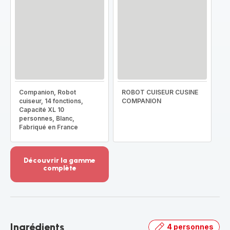
Companion, Robot
ROBOT CUISEUR CUSINE
cuiseur, 14 fonctions,
COMPANION
Capacité XL 10
personnes, Blanc,
Fabriqué en France
Découvrir la gamme
complète
Voir
plus...
-
Découvrir
la
Ingrédients
4 personnes
gamme