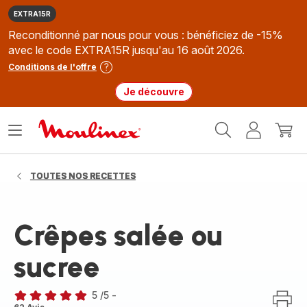
EXTRA15R
Reconditionné par nous pour vous : bénéficiez de -15%
avec le code EXTRA15R jusqu'au 16 août 2026.
Conditions de l'offre
Je découvre
Accueil
Ouvrir
Mon
Mon
Moulinex
le
compte
panie
menu
TOUTES NOS RECETTES
Crêpes salée ou
sucree
5
/5
-