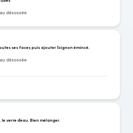
cubes
eau désossée
toutes ses faces puis ajouter ľoignon émincé.
eau désossée
l, le verre ďeau. Bien mélanger.