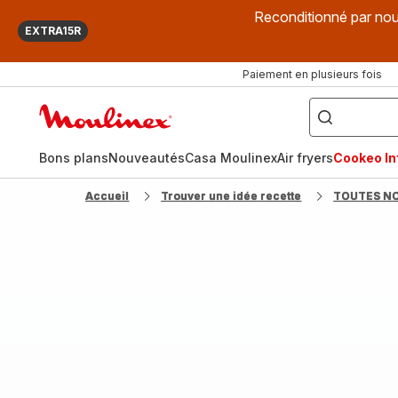
Reconditionné par nou
EXTRA15R
Paiement en plusieurs fois
["Que
recherchez-
Accueil
vous
?",
Moulinex
"Cookeo",
"Air
fryer",
Bons plans
Nouveautés
Casa Moulinex
Air fryers
Cookeo Inf
"Companion"]
Accueil
Trouver une idée recette
TOUTES N