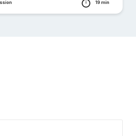
ssion
19 min
Tajine
d'agn
aux