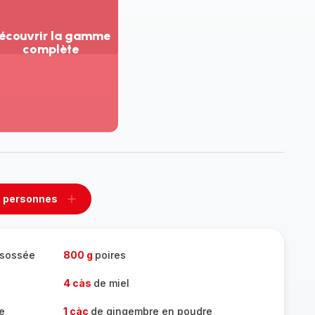
écouvrir la gamme
complète
ir
us...
couvrir
amme
mplète
 personnes
rimer
Ajouter
sonnes
personnes
ésossée
800 g
poires
4 càs
de miel
e
1 càc
de gingembre en poudre