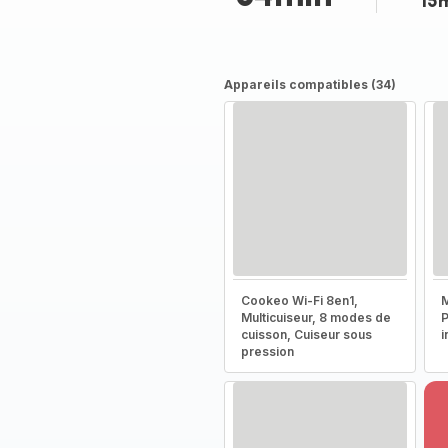
15
Appareils compatibles (34)
Cookeo Wi-Fi 8en1,
M
Multicuiseur, 8 modes de
P
cuisson, Cuiseur sous
i
pression