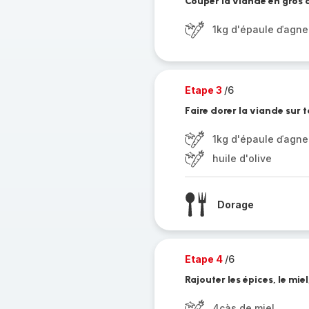
Couper la viande en gros 
1kg d'épaule ďagn
Etape 3
/6
Faire dorer la viande sur 
1kg d'épaule ďagn
huile d'olive
Dorage
Etape 4
/6
Rajouter les épices, le mie
4càs de miel