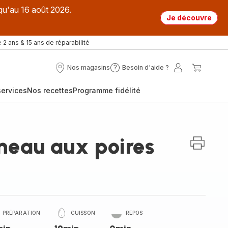
qu'au 16 août 2026.
Je découvre
 2 ans & 15 ans de réparabilité
Nos magasins
Besoin d'aide ?
Nos
Besoin
Mon
Mon
magasins
d'aide
compte
panier
ervices
Nos recettes
Programme fidélité
?
neau aux poires
PRÉPARATION
CUISSON
REPOS