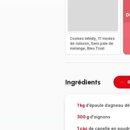
D
Vo
pl
-
Cookeo Infinity, 17 modes
Dé
de cuisson, Sans pale de
mélange, Bleu Trust
la
g
co
-
Ingrédients
6
Supp
per
1 kg
d'épaule ďagneau d
300 g
d'oignons
1 càc
de canelle en poudr