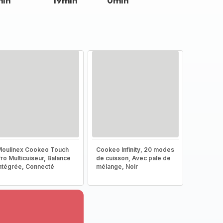
min
19min
0min
oulinex Cookeo Touch
Cookeo Infinity, 20 modes
ro Multicuiseur, Balance
de cuisson, Avec pale de
ntégrée, Connecté
mélange, Noir