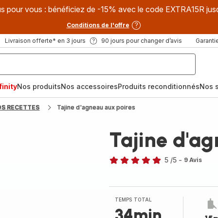
s pour vous : bénéficiez de -15% avec le code EXTRA15R jus
Conditions de l'offre
Livraison offerte* en 3 jours
90 jours pour changer d’avis
Garantie
inity
Nos produits
Nos accessoires
Produits reconditionnés
Nos s
OS RECETTES
Tajine d'agneau aux poires
Tajine d'ag
5
/5
-
9 Avis
Avis
5
étoiles
(moyenne)
TEMPS TOTAL
34min