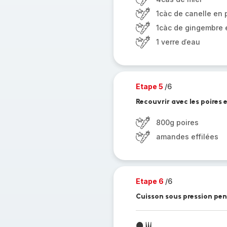
1càc de canelle en
1càc de gingembre 
1 verre ďeau
Etape 5
/6
Recouvrir avec les poires
800g poires
amandes effilées
Etape 6
/6
Cuisson sous pression pen