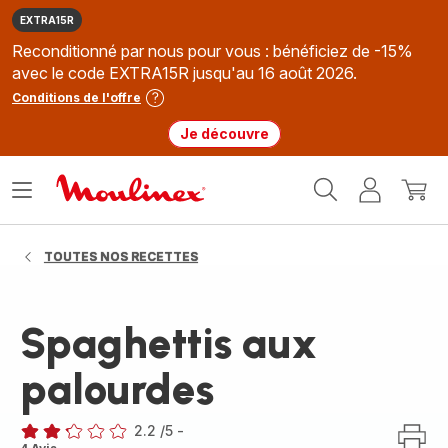
EXTRA15R
Reconditionné par nous pour vous : bénéficiez de -15%
avec le code EXTRA15R jusqu'au 16 août 2026.
Conditions de l'offre
Je découvre
Accueil
Ouvrir
Mon
Mon
Moulinex
le
compte
panie
menu
TOUTES NOS RECETTES
Spaghettis aux
palourdes
2.2
/5
-