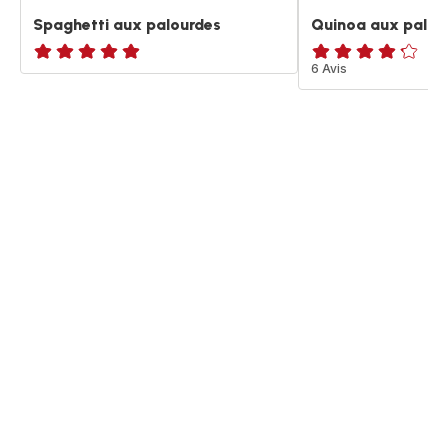
Spaghetti aux palourdes
Quinoa aux palou
ratings.NaN
ratings.4.2
6 Avis