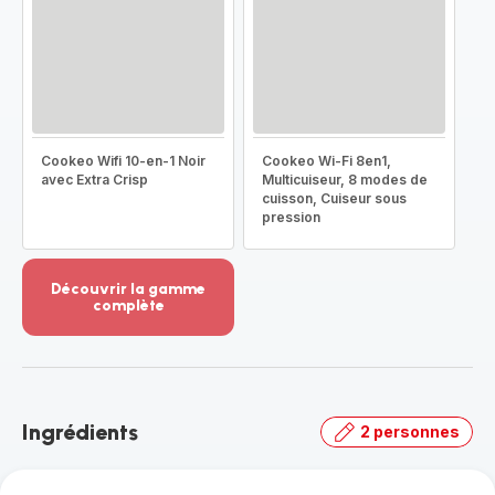
Cookeo Wifi 10-en-1 Noir
Cookeo Wi-Fi 8en1,
avec Extra Crisp
Multicuiseur, 8 modes de
cuisson, Cuiseur sous
pression
Découvrir la gamme
complète
Voir
plus...
-
Découvrir
la
Ingrédients
2 personnes
gamme
complète
-