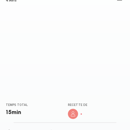
ratings.2.2
4 Avis
TEMPS TOTAL
RECETTE DE
15min
-