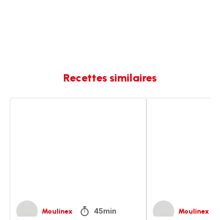
Recettes similaires
Spaghetti
Quinoa
aux
aux
palourdes
palourdes
45min
Moulinex
Moulinex