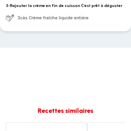
3-Rajouter la crème en fin de cuisson C'est prêt à déguster
3càs Crème fraîche liquide entière
Recettes similaires
Spaghetti
Crevettes