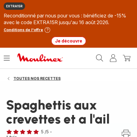
EXTRA15R
Reconditionné par nous pour vous : bénéficiez de -15%
avec le code EXTRA15R jusqu'au 16 août 2026.
Conditions de l'offre
Je découvre
Accueil
Ouvrir
Mon
Mon
Moulinex
le
compte
panie
menu
TOUTES NOS RECETTES
Spaghettis aux
crevettes et a l'ail
5
/5
-