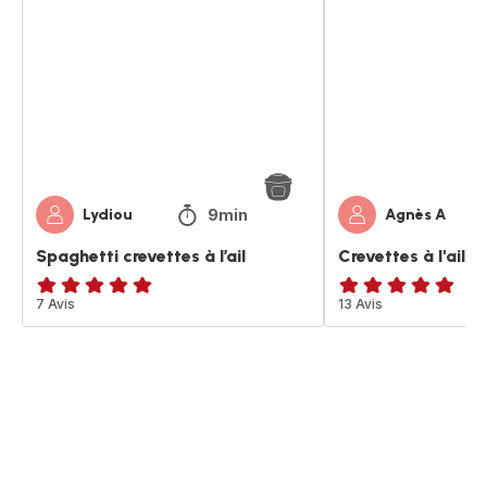
crevettes
à
à
l'ail
l’ail
et
aux
poivrons
9min
Lydiou
Agnès A
Spaghetti crevettes à l’ail
Crevettes à l'ail 
Avis
7 Avis
Avis
13 Avis
5
5
étoiles
étoiles
(moyenne)
(moyenne)