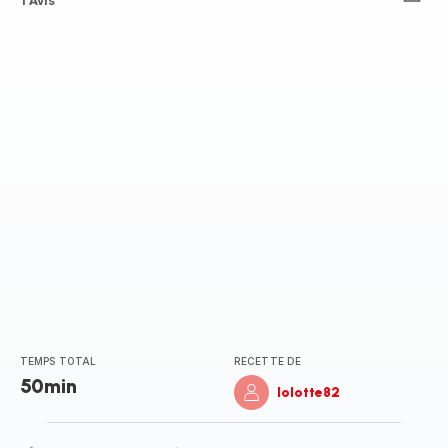
Avis
1 Avis
5
étoiles
(moyenne)
TEMPS TOTAL
RECETTE DE
50min
lolotte82