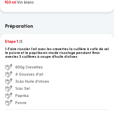
150 ml
Vin blanc
Préparation
Etape 1
/3
1-Faire rissoler l'ail avec les crevettes la cuillère à café de sel
le poivre et le paprika en mode rissolage pendant 8mn
avecles 3 cuillères à soupe d'huile d'olives
600g Crevettes
4 Gousses d'ail
3càs Huile d'olives
1càc Sel
Paprika
Poivre