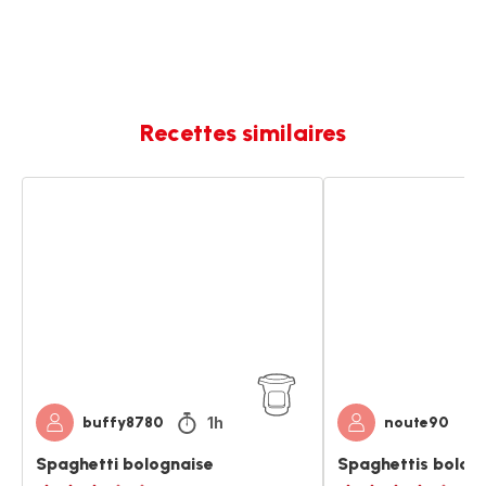
Recettes similaires
Spaghetti
Spaghettis
bolognaise
bolognaise
1h
buffy8780
noute90
Spaghetti bolognaise
Spaghettis bolog