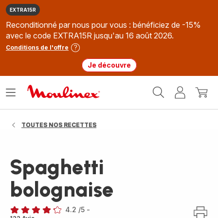
EXTRA15R
Reconditionné par nous pour vous : bénéficiez de -15%
avec le code EXTRA15R jusqu'au 16 août 2026.
Conditions de l'offre
Je découvre
Accueil
Ouvrir
Mon
Mon
Moulinex
le
compte
panie
menu
TOUTES NOS RECETTES
Spaghetti
bolognaise
4.2
/5
-