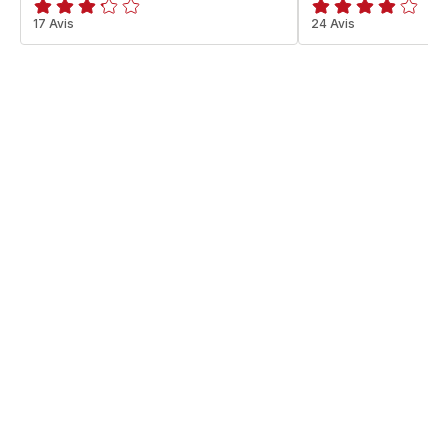
ratings.3.2
17 Avis
Avis
24 Avis
4
étoiles
(moyenne)