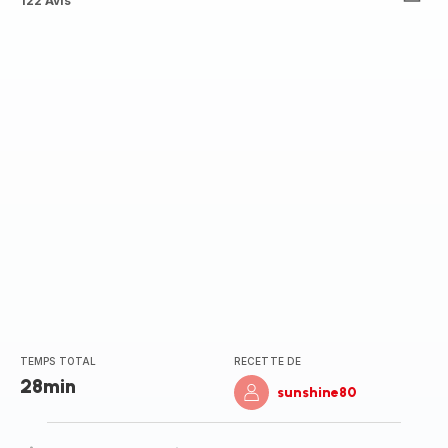
ratings.4.2
122 Avis
TEMPS TOTAL
RECETTE DE
28min
sunshine80