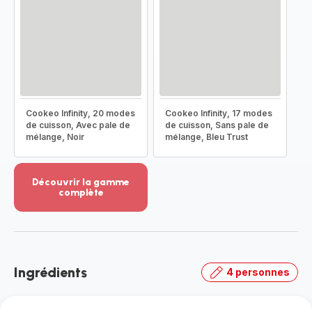
Cookeo Infinity, 20 modes
Cookeo Infinity, 17 modes
de cuisson, Avec pale de
de cuisson, Sans pale de
mélange, Noir
mélange, Bleu Trust
Découvrir la gamme
complète
Voir
plus...
-
Découvrir
la
Ingrédients
4 personnes
gamme
complète
-