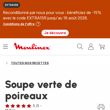
EXTRA15R
Reconditionné par nous pour vous : bénéficiez de -15%
avec le code EXTRA15R jusqu'au 16 août 2026.
Conditions de l'offre
Je découvre
Accueil
Ouvrir
Mon
Mon
Moulinex
le
compte
panie
menu
TOUTES NOS RECETTES
Soupe verte de
poireaux
5
/5
-