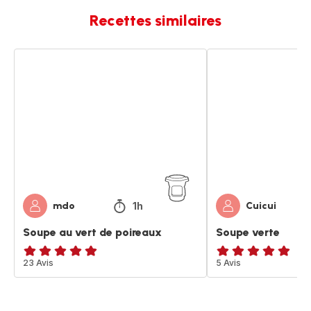
Recettes similaires
Soupe
Soupe
au
verte
vert
de
poireaux
1h
mdo
Cuicui
Soupe au vert de poireaux
Soupe verte
ratings.4.9
23 Avis
ratings.4.9
5 Avis