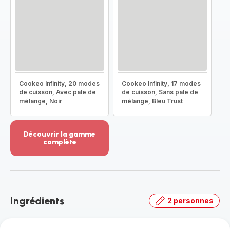
Cookeo Infinity, 20 modes
Cookeo Infinity, 17 modes
de cuisson, Avec pale de
de cuisson, Sans pale de
mélange, Noir
mélange, Bleu Trust
Découvrir la gamme
complète
Voir
plus...
-
Découvrir
la
Ingrédients
2 personnes
gamme
complète
-