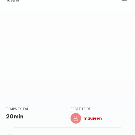
Avis
16 Avis
5
étoiles
(moyenne)
TEMPS TOTAL
RECETTE DE
20min
maureen