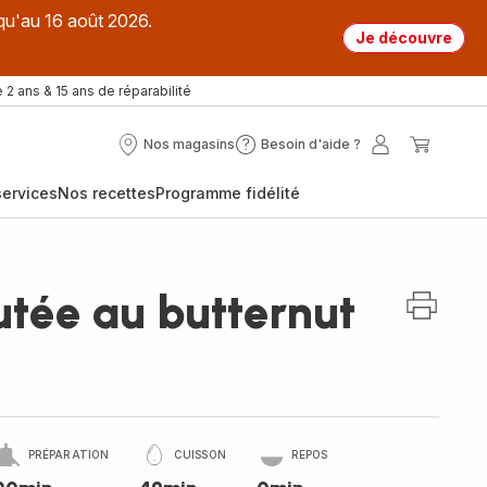
qu'au 16 août 2026.
Je découvre
 2 ans & 15 ans de réparabilité
Nos magasins
Besoin d'aide ?
Nos
Besoin
Mon
Mon
magasins
d'aide
compte
panier
ervices
Nos recettes
Programme fidélité
?
utée au butternut
PRÉPARATION
CUISSON
REPOS