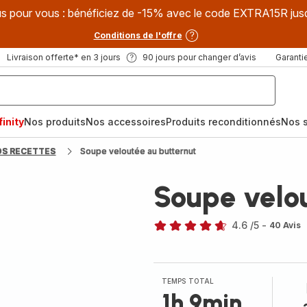
s pour vous : bénéficiez de -15% avec le code EXTRA15R jus
Conditions de l'offre
Livraison offerte* en 3 jours
90 jours pour changer d’avis
Garantie
inity
Nos produits
Nos accessoires
Produits reconditionnés
Nos s
OS RECETTES
Soupe veloutée au butternut
Soupe velo
4.6
/5
-
40 Avis
ratings.4.6
TEMPS TOTAL
1h 9min