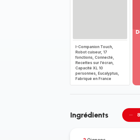
D
Vo
I-Companion Touch,
pl
Robot cuiseur, 17
-
fonctions, Connecté,
Dé
Recettes sur l’écran,
Capacité XL 10
la
personnes, Eucalyptus,
g
Fabriqué en France
co
-
Ingrédients
8
Supp
per
2
Oignons