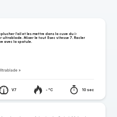
lucher l'ail et les mettre dans la cuve du i-
ultrablade. Mixer le tout 5sec vitesse 7. Racler
ve avec la spatule.
ltrablade »
V7
- °C
10 sec