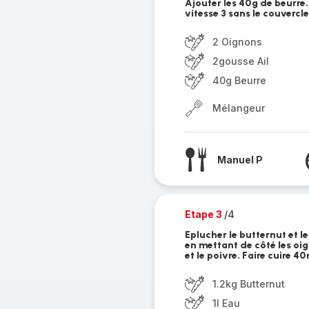
Ajouter les 40g de beurre.
vitesse 3 sans le couvercle
2 Oignons
2gousse Ail
40g Beurre
Mélangeur
Manuel P
Etape 3
/4
Eplucher le butternut et le
en mettant de côté les oign
et le poivre. Faire cuire 4
1.2kg Butternut
1l Eau