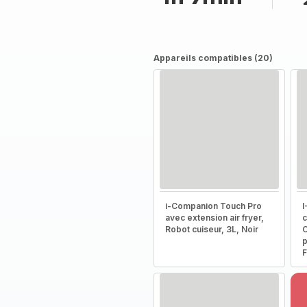
Appareils compatibles (20)
i-Companion Touch Pro
I
avec extension air fryer,
c
Robot cuiseur, 3L, Noir
C
p
F