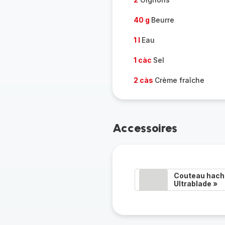
40 g
Beurre
1 l
Eau
1 càc
Sel
2 càs
Crème fraîche
Accessoires
Couteau hacho
Ultrablade »