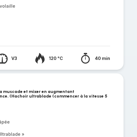
volaille
V3
120 °C
40 min
 la muscade et mixer en augmentant
nce. (Hachoir ultrablade (commencer à la vitesse 5
âpée
ltrablade »