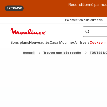
Reconditionné par nou
EXTRA15R
Paiement en plusieurs fois
["Que
recherchez-
Accueil
vous
?",
Moulinex
"Cookeo",
"Air
fryer",
Bons plans
Nouveautés
Casa Moulinex
Air fryers
Cookeo Inf
"Companion"]
Accueil
Trouver une idée recette
TOUTES N