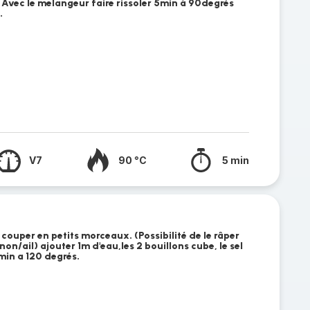
 Avec le melangeur faire rissoler 5min à 90degrés
.
V7
90 °C
5 min
 couper en petits morceaux. (Possibilité de le râper
on/ail) ajouter 1m d'eau,les 2 bouillons cube, le sel
0min a 120 degrés.