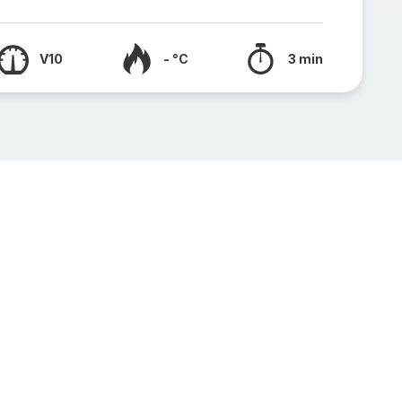
V10
- °C
3 min