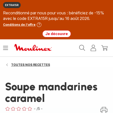
EXTRA15R
Reconditionné par nous pour vous : bénéficiez de -15%
avec le code EXTRA15R jusqu'au 16 août 2026.
Conditions de l'offre
Je découvre
Accueil
Ouvrir
Mon
Mon
Moulinex
le
compte
panie
menu
TOUTES NOS RECETTES
Soupe mandarines
caramel
-
/5
-