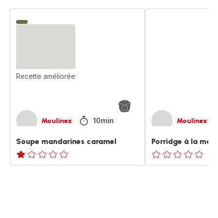
Soupe
Porridge
mandarines
à
caramel
la
mandarine
Recette améliorée
10min
Moulinex
Moulinex
Soupe mandarines caramel
Porridge à la man
Avis
ratings.0
1
étoile
(moyenne)