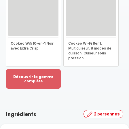
Cookeo Wifi 10-en-1 Noir
Cookeo Wi-Fi 8en1,
avec Extra Crisp
Multicuiseur, 8 modes de
cuisson, Cuiseur sous
pression
Découvrir la gamme
complète
Voir
plus...
-
Découvrir
la
Ingrédients
2 personnes
gamme
complète
-