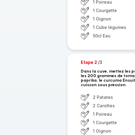
1 Poireau
1 Courgette
1 Oignon
1 Cube légumes
50cl Eau
Etape 2
/3
Dans la cuve, mettez les p
les 200 grammes de tomates
paprika, le curcuma Ensui
cuisson sous pression
2 Patates
2 Carottes
1 Poireau
1 Courgette
1 Oignon