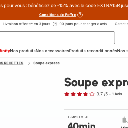
s pour vous : bénéficiez de -15% avec le code EXTRA15R jus
Conditions de l'offre
Livraison offerte* en 3 jours
90 jours pour changer d’avis
Garantie
inity
Nos produits
Nos accessoires
Produits reconditionnés
Nos s
OS RECETTES
Soupe express
Soupe expr
3.7
/5
-
1 Avis
ratings.3.7
TEMPS TOTAL
40min