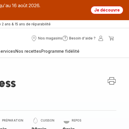
qu'au 16 août 2026.
Je découvre
 2 ans & 15 ans de réparabilité
Nos magasins
Besoin d'aide ?
Nos
Besoin
Mon
Mon
magasins
d'aide
compte
panier
ervices
Nos recettes
Programme fidélité
?
ess
PRÉPARATION
CUISSON
REPOS