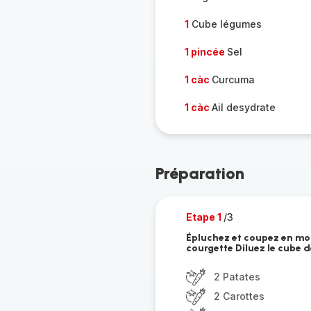
1
Cube légumes
1 pincée
Sel
1 càc
Curcuma
1 càc
Ail desydrate
Préparation
Etape 1
/3
Épluchez et coupez en morc
courgette Diluez le cube 
2 Patates
2 Carottes