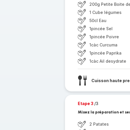
200g Petite Boite d
1 Cube légumes
50cl Eau
1pincée Sel
1pincée Poivre
1càc Curcuma
1pincée Paprika
1càc Ail desydrate
Cuisson haute pre
Etape 3
/3
Mixez la préparation et se
2 Patates