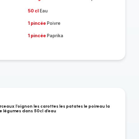
50 cl
Eau
1 pincée
Poivre
1 pincée
Paprika
eaux l'oignon les carottes les patates le poireau la
de légumes dans 50cl d'eau