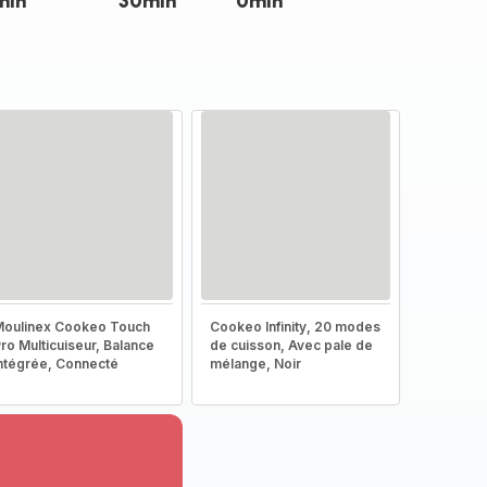
min
30min
0min
oulinex Cookeo Touch
Cookeo Infinity, 20 modes
ro Multicuiseur, Balance
de cuisson, Avec pale de
ntégrée, Connecté
mélange, Noir