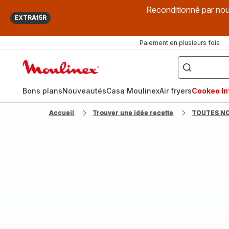
Reconditionné par nou
EXTRA15R
Paiement en plusieurs fois
["Que
recherchez-
Accueil
vous
?",
Moulinex
"Cookeo",
"Air
fryer",
Bons plans
Nouveautés
Casa Moulinex
Air fryers
Cookeo Inf
"Companion"]
Accueil
Trouver une idée recette
TOUTES N