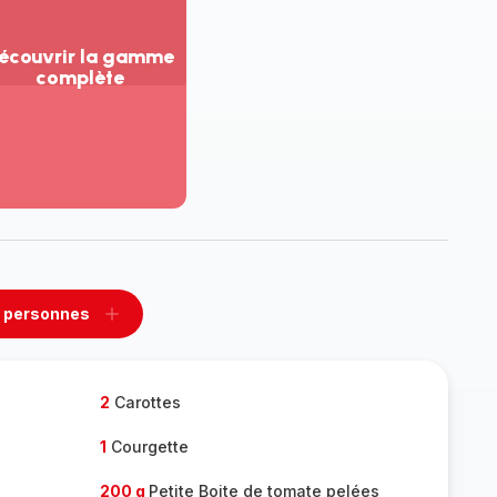
écouvrir la gamme
complète
ir
us...
couvrir
amme
mplète
 personnes
rimer
Ajouter
sonnes
personnes
2
Carottes
1
Courgette
200 g
Petite Boite de tomate pelées