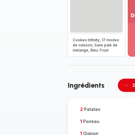
D
Vo
pl
-
Cookeo Infinity, 17 modes
Dé
de cuisson, Sans pale de
mélange, Bleu Trust
la
g
co
-
Ingrédients
2
Supp
per
2
Patates
1
Poireau
1
Oignon