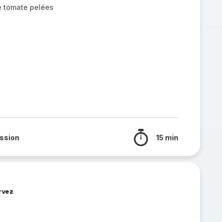
e tomate pelées
ssion
15 min
rvez