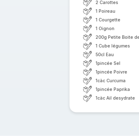
2 Carottes
1 Poireau
1 Courgette
1 Oignon
200g Petite Boite d
1 Cube légumes
50cl Eau
1pincée Sel
1pincée Poivre
1càc Curcuma
1pincée Paprika
1càc Ail desydrate