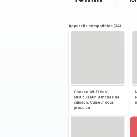
10
Appareils compatibles (34)
Cookeo Wi-Fi 8en1,
M
Multicuiseur, 8 modes de
P
cuisson, Cuiseur sous
i
pression