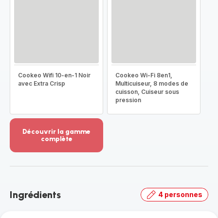
Cookeo Wifi 10-en-1 Noir
Cookeo Wi-Fi 8en1,
avec Extra Crisp
Multicuiseur, 8 modes de
cuisson, Cuiseur sous
pression
Découvrir la gamme
complète
Voir
plus...
-
Découvrir
la
Ingrédients
4 personnes
gamme
complète
-