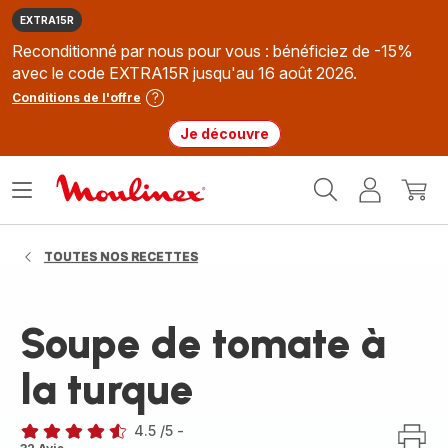
EXTRA15R
Reconditionné par nous pour vous : bénéficiez de -15%
avec le code EXTRA15R jusqu'au 16 août 2026.
Conditions de l'offre
Je découvre
Accueil
Ouvrir
Mon
Mon
Moulinex
le
compte
panie
menu
TOUTES NOS RECETTES
Soupe de tomate à
la turque
4.5
/5
-