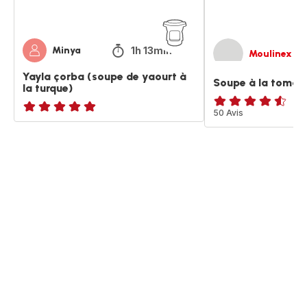
1h 13min
Minya
Moulinex
Yayla çorba (soupe de yaourt à
Soupe à la tomat
la turque)
ratings.4.5
50 Avis
ratings.NaN