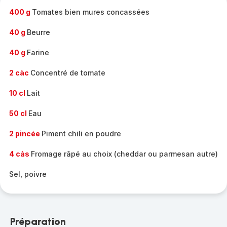
400 g
Tomates bien mures concassées
40 g
Beurre
40 g
Farine
2 càc
Concentré de tomate
10 cl
Lait
50 cl
Eau
2 pincée
Piment chili en poudre
4 càs
Fromage râpé au choix (cheddar ou parmesan autre)
Sel, poivre
Préparation