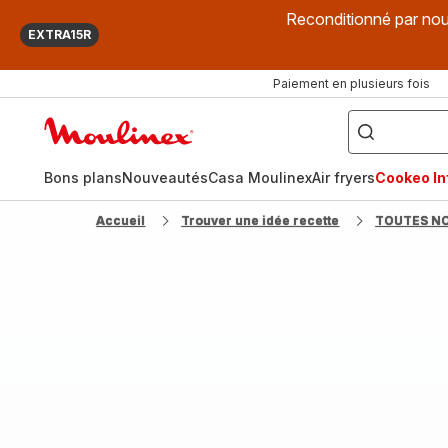
Reconditionné par nou
EXTRA15R
Paiement en plusieurs fois
["Que
recherchez-
Accueil
vous
?",
Moulinex
"Cookeo",
"Air
fryer",
Bons plans
Nouveautés
Casa Moulinex
Air fryers
Cookeo Inf
"Companion"]
Accueil
Trouver une idée recette
TOUTES N