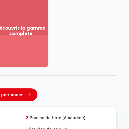
écouvrir la gamme
complète
ir
us...
couvrir
amme
mplète
 personnes
rimer
Ajouter
sonnes
personnes
3
Pomme de terre (Amandine)