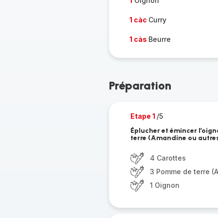
1
Oignon
1 càc
Curry
1 càs
Beurre
Préparation
Etape 1
/5
Éplucher et émincer l’oig
terre (Amandine ou autres 
4 Carottes
3 Pomme de terre (
1 Oignon