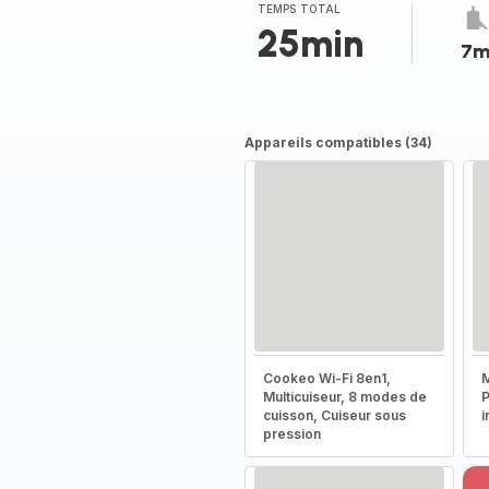
(moyenne)
TEMPS TOTAL
25min
7m
Appareils compatibles (34)
Cookeo Wi-Fi 8en1,
M
Multicuiseur, 8 modes de
P
cuisson, Cuiseur sous
i
pression