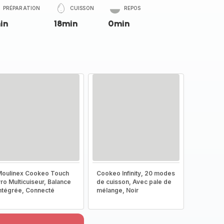
PRÉPARATION
CUISSON
REPOS
in
18min
0min
oulinex Cookeo Touch
Cookeo Infinity, 20 modes
ro Multicuiseur, Balance
de cuisson, Avec pale de
ntégrée, Connecté
mélange, Noir