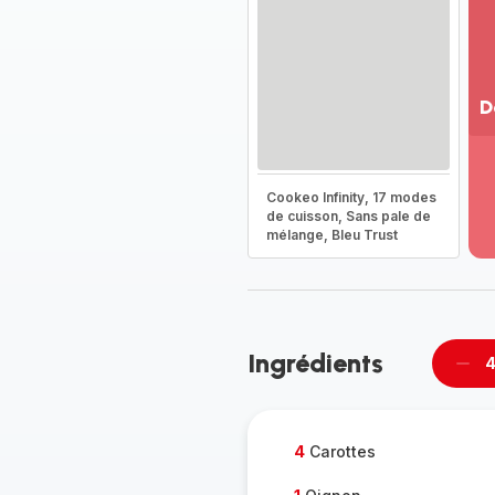
D
Vo
pl
-
Cookeo Infinity, 17 modes
Dé
de cuisson, Sans pale de
mélange, Bleu Trust
la
g
co
-
Ingrédients
4
Supp
per
4
Carottes