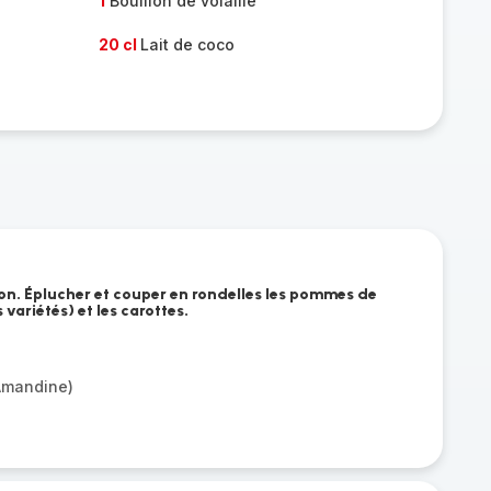
1
Bouillon de volaille
20 cl
Lait de coco
non. Éplucher et couper en rondelles les pommes de
variétés) et les carottes.
Amandine)