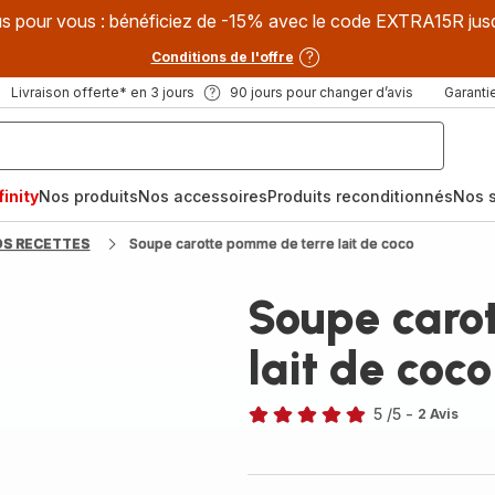
s pour vous : bénéficiez de -15% avec le code EXTRA15R jus
Conditions de l'offre
Livraison offerte* en 3 jours
90 jours pour changer d’avis
Garantie
inity
Nos produits
Nos accessoires
Produits reconditionnés
Nos s
OS RECETTES
Soupe carotte pomme de terre lait de coco
Soupe caro
lait de coco
5
/5
-
2 Avis
Avis
5
étoiles