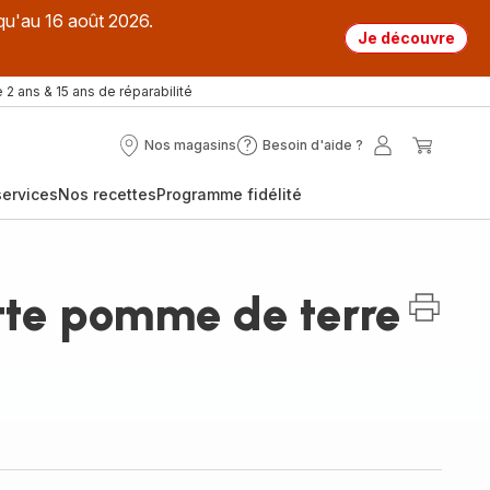
qu'au 16 août 2026.
Je découvre
 2 ans & 15 ans de réparabilité
Nos magasins
Besoin d'aide ?
Nos
Besoin
Mon
Mon
magasins
d'aide
compte
panier
ervices
Nos recettes
Programme fidélité
?
tte pomme de terre