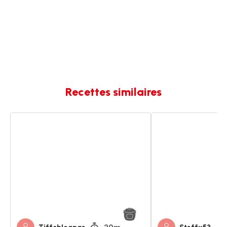
Recettes similaires
Soupe
Soupe
à
à
l'oignon
l'oignon