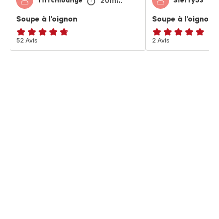
20min
Tiffchloange
Steffy53
Soupe à l'oignon
Soupe à l'oignon
ratings.4.7
52 Avis
Avis
2 Avis
5
étoiles
(moyenne)