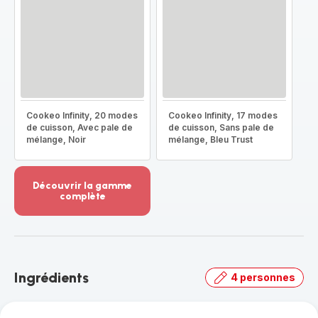
Cookeo Infinity, 20 modes
Cookeo Infinity, 17 modes
de cuisson, Avec pale de
de cuisson, Sans pale de
mélange, Noir
mélange, Bleu Trust
Découvrir la gamme
complète
Voir
plus...
-
Découvrir
la
Ingrédients
4 personnes
gamme
complète
-