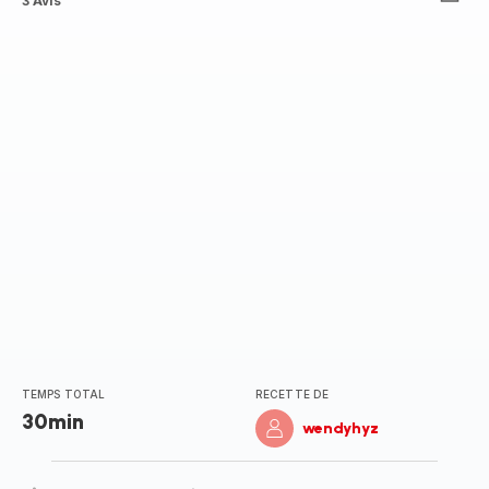
Avis
3 Avis
3
étoiles
(moyenne)
TEMPS TOTAL
RECETTE DE
30min
wendyhyz