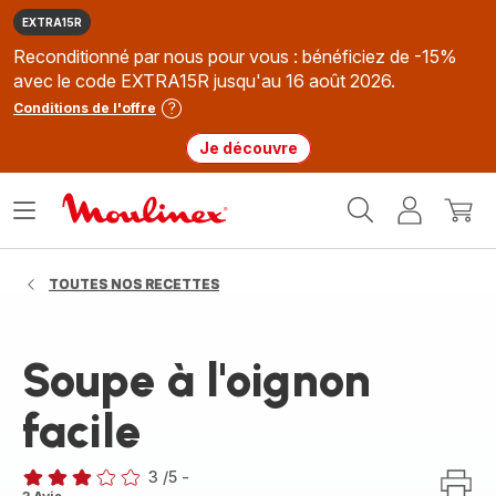
EXTRA15R
Reconditionné par nous pour vous : bénéficiez de -15%
avec le code EXTRA15R jusqu'au 16 août 2026.
Conditions de l'offre
Je découvre
Accueil
Ouvrir
Mon
Mon
Moulinex
le
compte
panie
menu
TOUTES NOS RECETTES
Soupe à l'oignon
facile
3
/5
-