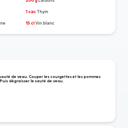
200 g
Lardons
1 càc
Thym
nne
15 cl
Vin blanc
 sauté de veau. Couper les courgettes et les pommes
 Puis dégraisser le sauté de veau.
u