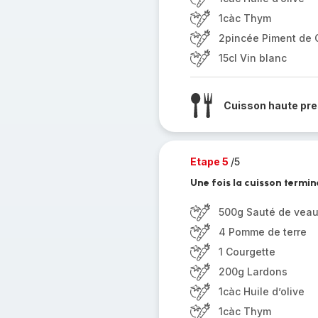
1càc Thym
2pincée Piment de
15cl Vin blanc
Cuisson haute pre
Etape 5
/5
Une fois la cuisson termin
500g Sauté de vea
4 Pomme de terre
1 Courgette
200g Lardons
1càc Huile d’olive
1càc Thym