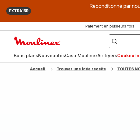
Reconditionné par nou
EXTRA15R
Paiement en plusieurs fois
["Que
recherchez-
Accueil
vous
?",
Moulinex
"Cookeo",
"Air
fryer",
Bons plans
Nouveautés
Casa Moulinex
Air fryers
Cookeo Inf
"Companion"]
Accueil
Trouver une idée recette
TOUTES N