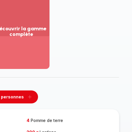
écouvrir la gamme
complète
ir
us...
couvrir
amme
mplète
 personnes
rimer
Ajouter
sonnes
personnes
4
Pomme de terre