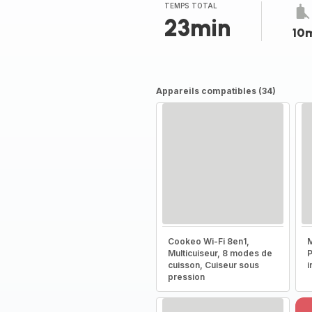
(moyenne)
TEMPS TOTAL
23min
10
Appareils compatibles (34)
Cookeo Wi-Fi 8en1,
M
Multicuiseur, 8 modes de
P
cuisson, Cuiseur sous
i
pression