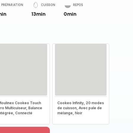
PRÉPARATION
CUISSON
REPOS
min
13min
0min
oulinex Cookeo Touch
Cookeo Infinity, 20 modes
ro Multicuiseur, Balance
de cuisson, Avec pale de
ntégrée, Connecté
mélange, Noir