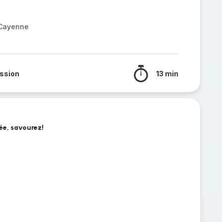
 Cayenne
ssion
13 min
ée, savourez!
u