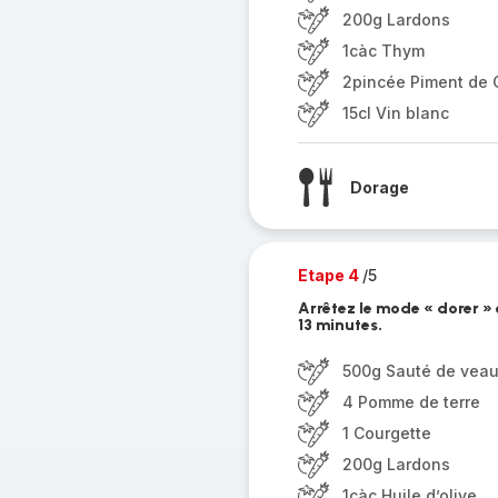
200g Lardons
1càc Thym
2pincée Piment de
15cl Vin blanc
Dorage
Etape 4
/5
Arrêtez le mode « dorer »
13 minutes.
500g Sauté de vea
4 Pomme de terre
1 Courgette
200g Lardons
1càc Huile d’olive