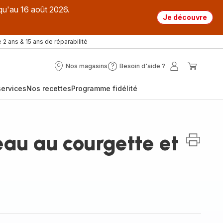
qu'au 16 août 2026.
Je découvre
 2 ans & 15 ans de réparabilité
Nos magasins
Besoin d'aide ?
Nos
Besoin
Mon
Mon
magasins
d'aide
compte
panier
ervices
Nos recettes
Programme fidélité
?
au au courgette et