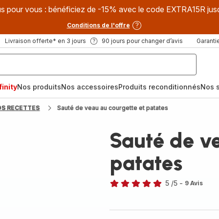
s pour vous : bénéficiez de -15% avec le code EXTRA15R jus
Conditions de l'offre
Livraison offerte* en 3 jours
90 jours pour changer d’avis
Garantie
inity
Nos produits
Nos accessoires
Produits reconditionnés
Nos s
OS RECETTES
Sauté de veau au courgette et patates
Sauté de ve
patates
5
/5
-
9 Avis
Avis
5
étoiles