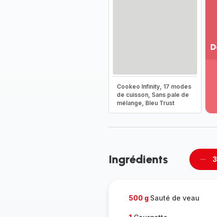
D
Vo
pl
-
Cookeo Infinity, 17 modes
Dé
de cuisson, Sans pale de
mélange, Bleu Trust
la
g
co
-
Ingrédients
3
Supp
per
500 g
Sauté de veau