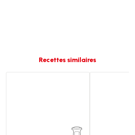
Recettes similaires
Sauté
Sauté
de
de
veau
veau