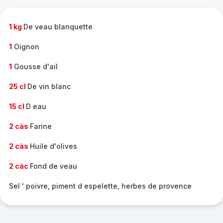
complète
-
1 kg
De veau blanquette
1
Oignon
1
Gousse d'ail
25 cl
De vin blanc
15 cl
D eau
2 càs
Farine
2 càs
Huile d'olives
2 càc
Fond de veau
Sel ' poivre, piment d espelette, herbes de provence