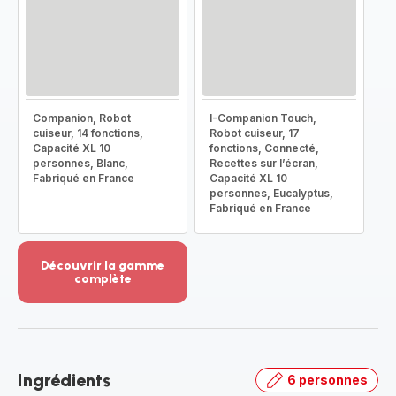
Companion, Robot
I-Companion Touch,
cuiseur, 14 fonctions,
Robot cuiseur, 17
Capacité XL 10
fonctions, Connecté,
personnes, Blanc,
Recettes sur l’écran,
Fabriqué en France
Capacité XL 10
personnes, Eucalyptus,
Fabriqué en France
Découvrir la gamme
complète
Voir
plus...
-
Découvrir
la
Ingrédients
6 personnes
gamme