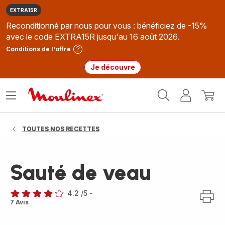
EXTRA15R
Reconditionné par nous pour vous : bénéficiez de -15%
avec le code EXTRA15R jusqu'au 16 août 2026.
Conditions de l'offre
Je découvre
Accueil
Ouvrir
Mon
Mon
Moulinex
le
compte
panie
menu
TOUTES NOS RECETTES
Sauté de veau
4.2
/5
-
ratings.4.2
7 Avis