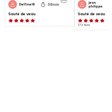
jean
58min
Delfine18
philippe
Sauté de veau
Sauté de veau
ratings.NaN
ratings.4.9
173 Avis