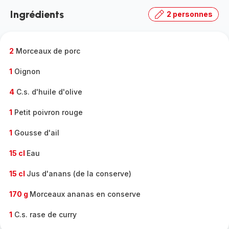
la
Ingrédients
2 personnes
gamme
complète
-
2
Morceaux de porc
1
Oignon
4
C.s. d'huile d'olive
1
Petit poivron rouge
1
Gousse d'ail
15 cl
Eau
15 cl
Jus d'anans (de la conserve)
170 g
Morceaux ananas en conserve
1
C.s. rase de curry