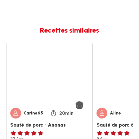
Recettes similaires
Sauté
Sauté
de
de
porc
porc
-
à
Ananas
l'ananas
20min
Carine65
Aline
Sauté de porc - Ananas
Sauté de porc à l
ratings.4.7
23 Avis
Avis
9 Avis