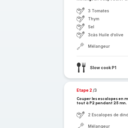
3 Tomates
Thym
Sel
3càs Huile d’olive
Mélangeur
Slow cook P1
Etape 2
/3
Couper les escalopes en mo
tout à P2 pendant 25 mn.
2 Escalopes de din
Mélangeur