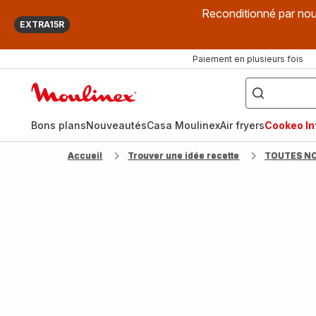
Reconditionné par nou
EXTRA15R
Paiement en plusieurs fois
["Que
recherchez-
Accueil
vous
?",
Moulinex
"Cookeo",
"Air
fryer",
Bons plans
Nouveautés
Casa Moulinex
Air fryers
Cookeo Inf
"Companion"]
Accueil
Trouver une idée recette
TOUTES N