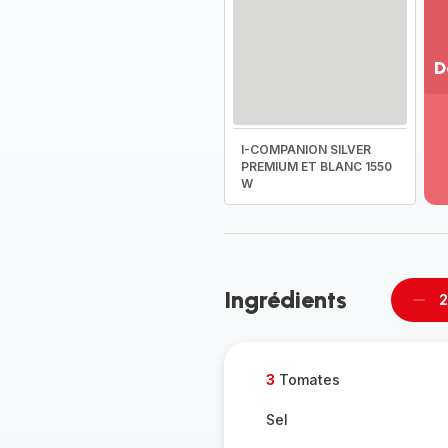
D
Vo
pl
-
I-COMPANION SILVER
Dé
PREMIUM ET BLANC 1550
W
la
g
co
-
Ingrédients
2
Supp
per
3
Tomates
Sel