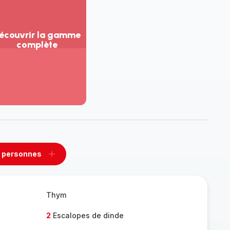
écouvrir la gamme
complète
ir
us...
couvrir
amme
mplète
 personnes
rimer
Ajouter
sonnes
personnes
Thym
2
Escalopes de dinde