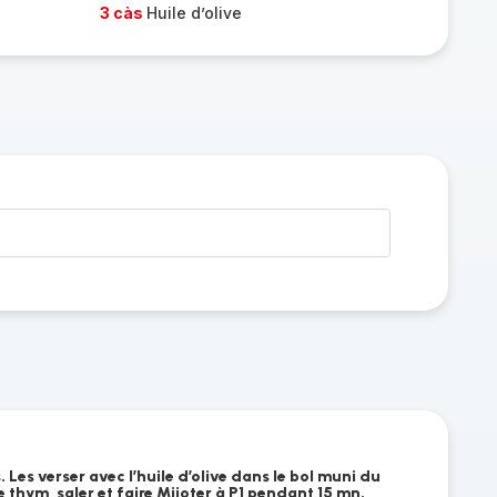
3 càs
Huile d’olive
 Les verser avec l’huile d’olive dans le bol muni du
thym, saler et faire Mijoter à P1 pendant 15 mn.