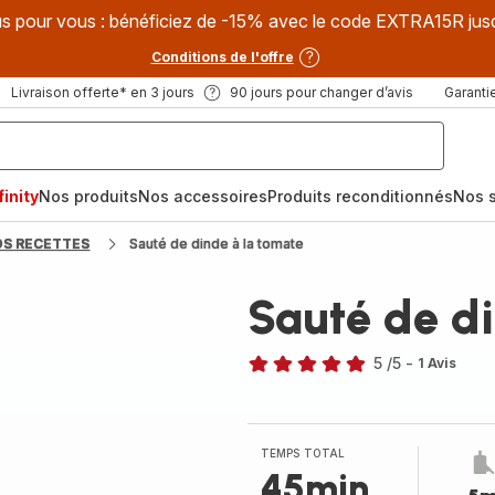
s pour vous : bénéficiez de -15% avec le code EXTRA15R jus
Conditions de l'offre
Livraison offerte* en 3 jours
90 jours pour changer d’avis
Garantie
inity
Nos produits
Nos accessoires
Produits reconditionnés
Nos s
OS RECETTES
Sauté de dinde à la tomate
Sauté de d
5
/5
-
1 Avis
Avis
5
étoiles
(moyenne)
TEMPS TOTAL
45min