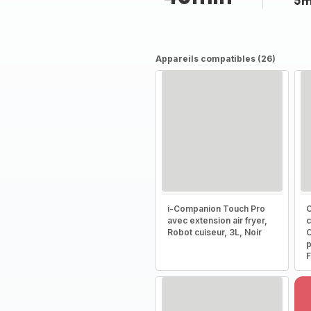
5m
Appareils compatibles (26)
i-Companion Touch Pro
C
avec extension air fryer,
c
Robot cuiseur, 3L, Noir
C
p
F