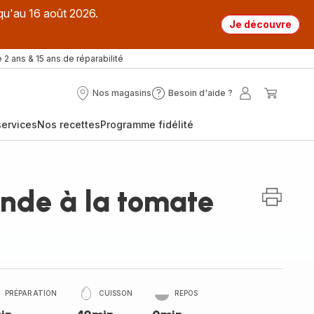
qu'au 16 août 2026.
Je découvre
 2 ans & 15 ans de réparabilité
Nos magasins
Besoin d'aide ?
Nos
Besoin
Mon
Mon
magasins
d'aide
compte
panier
ervices
Nos recettes
Programme fidélité
?
inde à la tomate
PRÉPARATION
CUISSON
REPOS