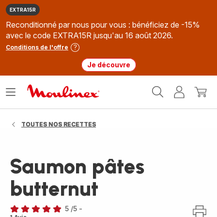
EXTRA15R
Reconditionné par nous pour vous : bénéficiez de -15%
avec le code EXTRA15R jusqu'au 16 août 2026.
Conditions de l'offre
Je découvre
Accueil
Ouvrir
Mon
Mon
Moulinex
le
compte
panie
menu
TOUTES NOS RECETTES
Saumon pâtes
butternut
5
/5
-