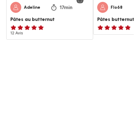
17min
Adeline
Flo68
Pâtes au butternut
Pâtes butternut e
ratings.4.9
12 Avis
ratings.NaN