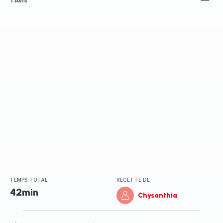
Avis
1 Avis
5
étoiles
(moyenne)
TEMPS TOTAL
RECETTE DE
42min
Chysanthia