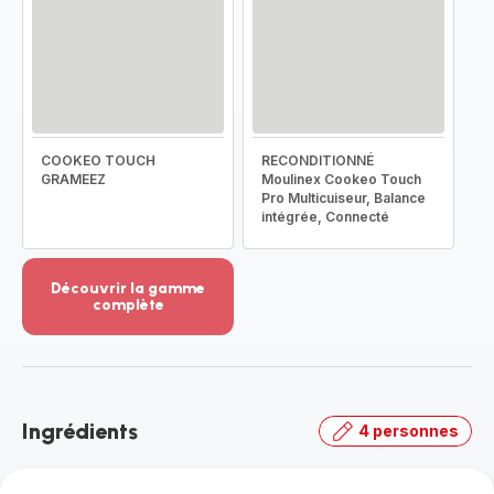
COOKEO TOUCH
RECONDITIONNÉ
GRAMEEZ
Moulinex Cookeo Touch
Pro Multicuiseur, Balance
intégrée, Connecté
Découvrir la gamme
complète
Voir
plus...
-
Découvrir
la
Ingrédients
4 personnes
gamme
complète
-