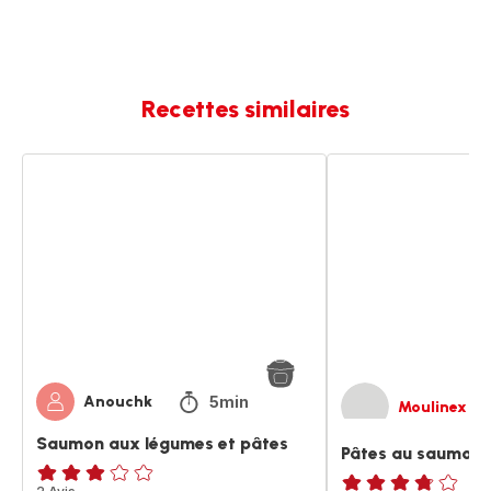
Recettes similaires
Saumon
Pâtes
aux
au
légumes
saumon
et
et
pâtes
aux
épinards
5min
Anouchk
Moulinex
Saumon aux légumes et pâtes
Pâtes au saumon 