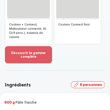
Cookeo + Connect,
Cookeo Connect Noir
Multicuiseur connecté, 6L
(2/6 pers.), balance de
cuisine
Découvrir la gamme
complète
Voir
plus...
-
Découvrir
la
Ingrédients
6 personnes
gamme
complète
-
600 g
Pâte fraiche