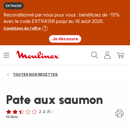
EXTRA15R
Reconditionné par nous pour vous : bénéficiez de -15%
avec le code EXTRA15R jusqu'au 16 août 2026.
Conditions de l'offre
Je découvre
Accueil
Ouvrir
Mon
Mon
Moulinex
le
compte
panie
menu
TOUTES NOS RECETTES
Pate aux saumon
2.4
/5
-
ratings.2.4
15 Avis