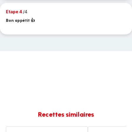
Etape 4
/4
Bon appétit 👍
Recettes similaires
Saucisses
Lentilles