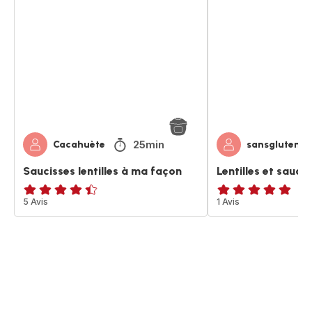
lentilles
et
à
saucisses
ma
à
façon
ma
façon
25min
Cacahuète
sansglutenet
Saucisses lentilles à ma façon
Lentilles et sauci
ratings.4.4
5 Avis
Avis
1 Avis
5
étoiles
(moyenne)