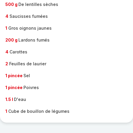
500 g
De lentilles sèches
4
Saucisses fumées
1
Gros oignons jaunes
200 g
Lardons fumés
4
Carottes
2
Feuilles de laurier
1 pincée
Sel
1 pincée
Poivres
1.5 l
D'eau
1
Cube de bouillon de légumes