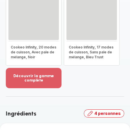
Cookeo Infinity, 20 modes
Cookeo Infinity, 17 modes
de cuisson, Avec pale de
de cuisson, Sans pale de
mélange, Noir
mélange, Bleu Trust
Découvrir la gamme
complète
Voir
plus...
-
Découvrir
la
Ingrédients
4 personnes
gamme
complète
-