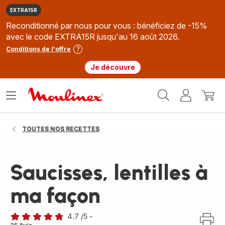
EXTRA15R
Reconditionné par nous pour vous : bénéficiez de -15%
avec le code EXTRA15R jusqu'au 16 août 2026.
Conditions de l'offre
Je découvre
Accueil
Ouvrir
Mon
Mon
Moulinex
le
compte
panie
menu
TOUTES NOS RECETTES
Saucisses, lentilles à
ma façon
4.7
/5
-