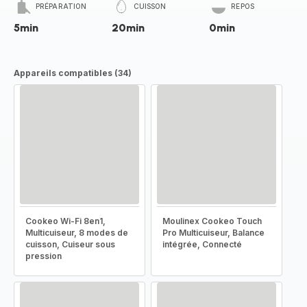
PRÉPARATION
CUISSON
REPOS
5min
20min
0min
Appareils compatibles (34)
Cookeo Wi-Fi 8en1,
Moulinex Cookeo Touch
Multicuiseur, 8 modes de
Pro Multicuiseur, Balance
cuisson, Cuiseur sous
intégrée, Connecté
pression