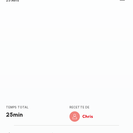
ratings.4.7
25 Avis
TEMPS TOTAL
RECETTE DE
25min
Chris