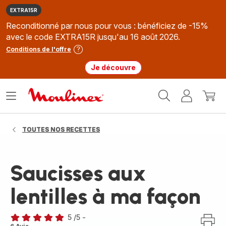
EXTRA15R
Reconditionné par nous pour vous : bénéficiez de -15%
avec le code EXTRA15R jusqu'au 16 août 2026.
Conditions de l'offre
Je découvre
Accueil
Ouvrir
Mon
Mon
Moulinex
le
compte
panie
menu
TOUTES NOS RECETTES
Saucisses aux
lentilles à ma façon
5
/5
-