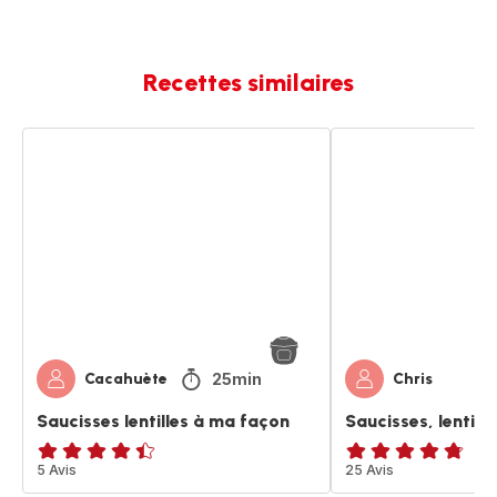
Recettes similaires
Saucisses
Saucisses,
lentilles
lentilles
à
à
ma
ma
façon
façon
25min
Cacahuète
Chris
Saucisses lentilles à ma façon
Saucisses, lentill
ratings.4.4
5 Avis
ratings.4.7
25 Avis