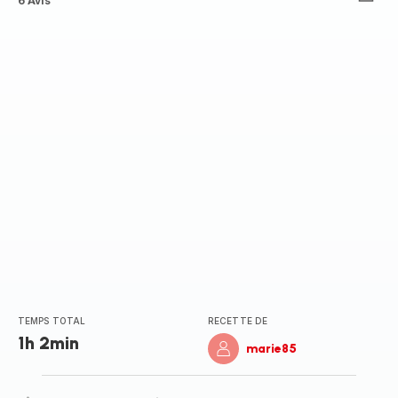
Avis
6 Avis
5
étoiles
(moyenne)
TEMPS TOTAL
RECETTE DE
1h 2min
marie85