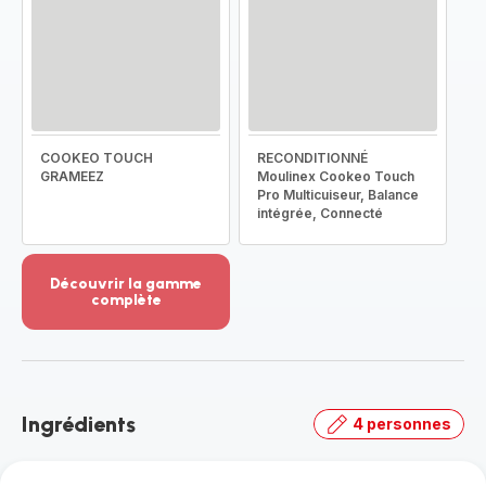
COOKEO TOUCH
RECONDITIONNÉ
GRAMEEZ
Moulinex Cookeo Touch
Pro Multicuiseur, Balance
intégrée, Connecté
Découvrir la gamme
complète
Voir
plus...
-
Découvrir
la
Ingrédients
4 personnes
gamme
complète
-