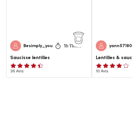
1h 11min
Besimply_you
yann57180
Saucisse lentilles
Lentilles & saucis
ratings.4.4
36 Avis
Avis
10 Avis
4
étoiles
(moyenne)