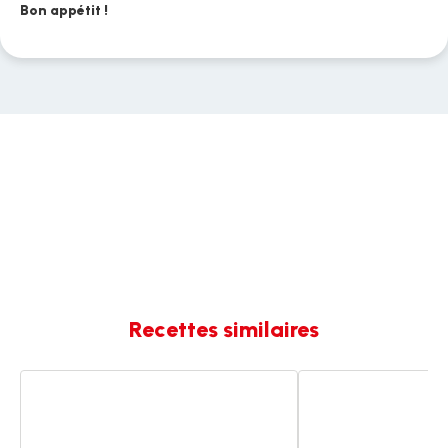
Bon appétit !
Recettes similaires
Saucisse
Lentilles
lentilles
&
saucisse