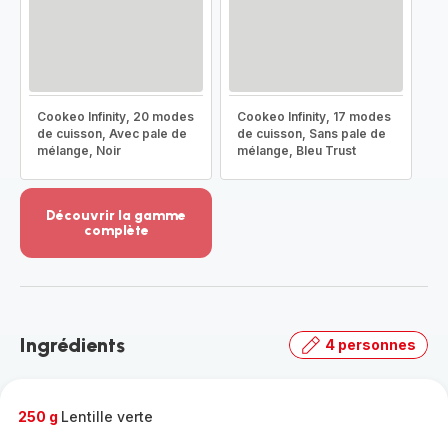
Cookeo Infinity, 20 modes
Cookeo Infinity, 17 modes
de cuisson, Avec pale de
de cuisson, Sans pale de
mélange, Noir
mélange, Bleu Trust
Découvrir la gamme
complète
Voir
plus...
-
Découvrir
la
Ingrédients
4 personnes
gamme
complète
-
250 g
Lentille verte