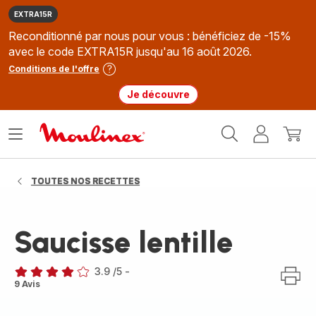
EXTRA15R
Reconditionné par nous pour vous : bénéficiez de -15%
avec le code EXTRA15R jusqu'au 16 août 2026.
Conditions de l'offre
Je découvre
Accueil
Ouvrir
Mon
Mon
Moulinex
le
compte
panie
menu
TOUTES NOS RECETTES
Saucisse lentille
3.9
/5
-
ratings.3.9
9 Avis