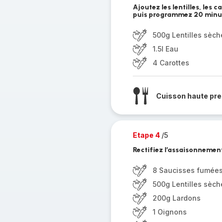
Ajoutez les lentilles, les ca
puis programmez 20 minut
500g Lentilles sèch
1.5l Eau
4 Carottes
Cuisson haute pre
Etape 4
/5
Rectifiez l’assaisonnemen
8 Saucisses fumée
500g Lentilles sèch
200g Lardons
1 Oignons