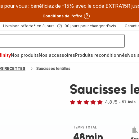
s pour vous : bénéficiez de -15% avec le code EXTRA15R jus
Conditions de l'offre
Livraison offerte* en 3 jours
90 jours pour changer d’avis
Garantie
inity
Nos produits
Nos accessoires
Produits reconditionnés
Nos s
OS RECETTES
Saucisses lentilles
Saucisses le
4.8
/5
-
57 Avis
ratings.4.8
TEMPS TOTAL
48min