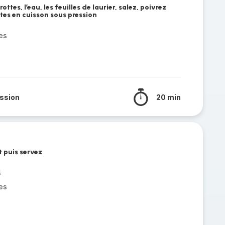
rottes, l’eau, les feuilles de laurier, salez, poivrez
es en cuisson sous pression
es
ssion
20 min
t puis servez
s
es