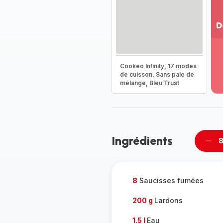
D
Vo
pl
-
Cookeo Infinity, 17 modes
Dé
de cuisson, Sans pale de
mélange, Bleu Trust
la
g
co
-
Ingrédients
8
Supp
per
8
Saucisses fumées
200 g
Lardons
1.5 l
Eau