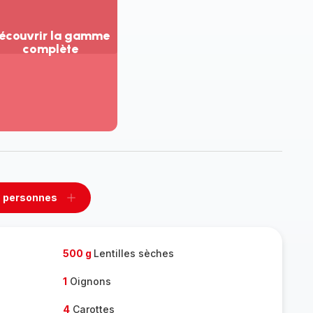
écouvrir la gamme
complète
ir
us...
couvrir
amme
mplète
 personnes
rimer
Ajouter
sonnes
personnes
500 g
Lentilles sèches
1
Oignons
4
Carottes