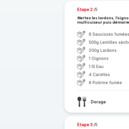
Etape 2
/5
Mettez les lardons, l’oign
multicuiseur puis démarre
8 Saucisses fumée
500g Lentilles sèch
200g Lardons
1 Oignons
1.5l Eau
4 Carottes
8 Poitrine fumée
Dorage
Etape 3
/5