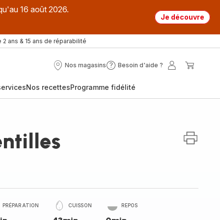
qu'au 16 août 2026.
Je découvre
 2 ans & 15 ans de réparabilité
Nos magasins
Besoin d'aide ?
Nos
Besoin
Mon
Mon
magasins
d'aide
compte
panier
ervices
Nos recettes
Programme fidélité
?
ntilles
PRÉPARATION
CUISSON
REPOS