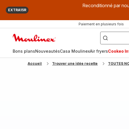
Reconditionné par nou
EXTRA15R
Paiement en plusieurs fois
["Que
recherchez-
Accueil
vous
?",
Moulinex
"Cookeo",
"Air
fryer",
Bons plans
Nouveautés
Casa Moulinex
Air fryers
Cookeo Inf
"Companion"]
Accueil
Trouver une idée recette
TOUTES N