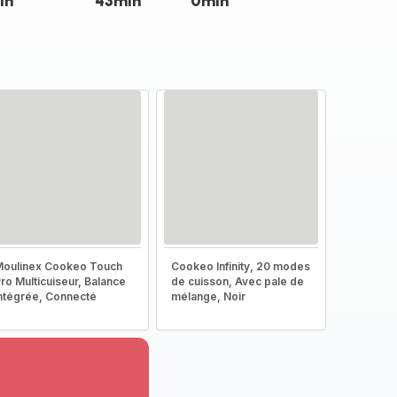
in
43min
0min
oulinex Cookeo Touch
Cookeo Infinity, 20 modes
ro Multicuiseur, Balance
de cuisson, Avec pale de
ntégrée, Connecté
mélange, Noir