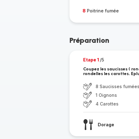
8
Poitrine fumée
Préparation
Etape 1
/5
Coupez les saucisses ( ro
rondelles les carottes. Ep
8 Saucisses fumée
1 Oignons
4 Carottes
Dorage