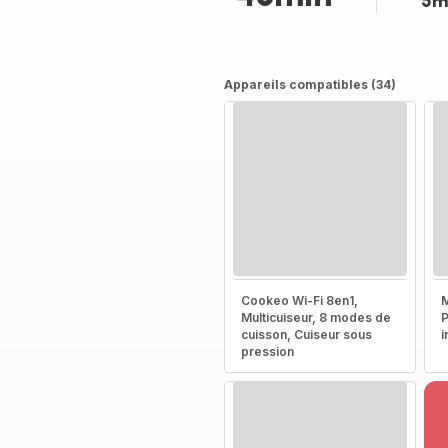
5m
Appareils compatibles (34)
Cookeo Wi-Fi 8en1,
M
Multicuiseur, 8 modes de
P
cuisson, Cuiseur sous
i
pression