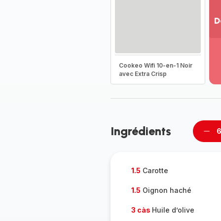
D
Vo
pl
-
Cookeo Wifi 10-en-1 Noir
Dé
avec Extra Crisp
la
g
co
-
Ingrédients
6
Supp
per
1.5
Carotte
1.5
Oignon haché
3 càs
Huile d’olive