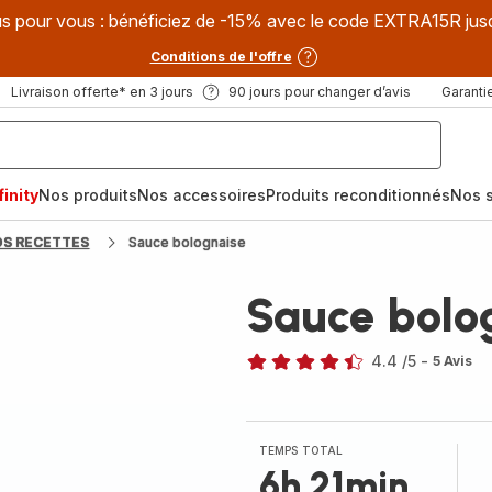
s pour vous : bénéficiez de -15% avec le code EXTRA15R jus
Conditions de l'offre
Livraison offerte* en 3 jours
90 jours pour changer d’avis
Garantie
inity
Nos produits
Nos accessoires
Produits reconditionnés
Nos s
OS RECETTES
Sauce bolognaise
Sauce bolo
4.4
/5
-
5 Avis
ratings.4.4
TEMPS TOTAL
6h 21min