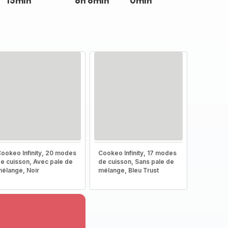
15min
6h 6min
0min
ookeo Infinity, 20 modes
Cookeo Infinity, 17 modes
e cuisson, Avec pale de
de cuisson, Sans pale de
élange, Noir
mélange, Bleu Trust