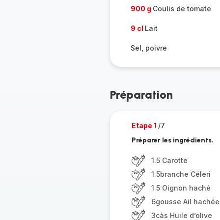
900 g
Coulis de tomate
9 cl
Lait
Sel, poivre
Préparation
Etape 1
/7
Préparer les ingrédients.
1.5 Carotte
1.5branche Céleri
1.5 Oignon haché
6gousse Ail hachée
3càs Huile d’olive