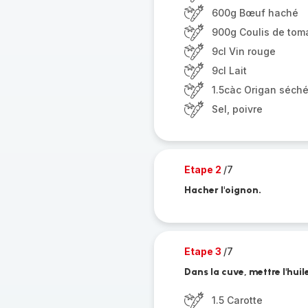
600g Bœuf haché
900g Coulis de tom
9cl Vin rouge
9cl Lait
1.5càc Origan séch
Sel, poivre
Etape 2
/7
Hacher l'oignon.
Etape 3
/7
Dans la cuve, mettre l'huil
1.5 Carotte