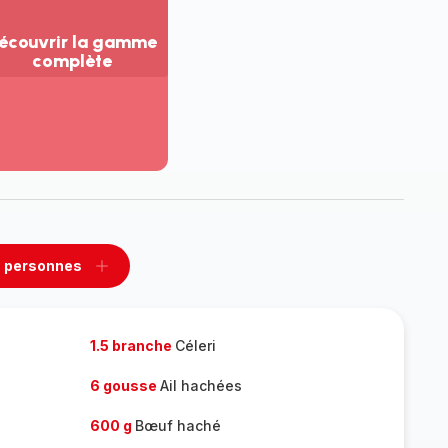
écouvrir la gamme
complète
ir
us...
couvrir
amme
mplète
 personnes
rimer
Ajouter
sonnes
personnes
1.5 branche
Céleri
6 gousse
Ail hachées
600 g
Bœuf haché