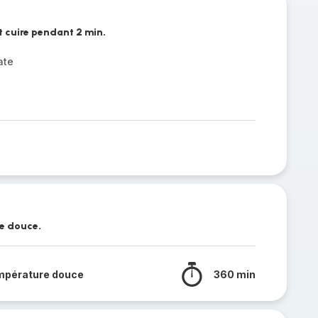
et cuire pendant 2 min.
ate
e douce.
mpérature douce
360 min