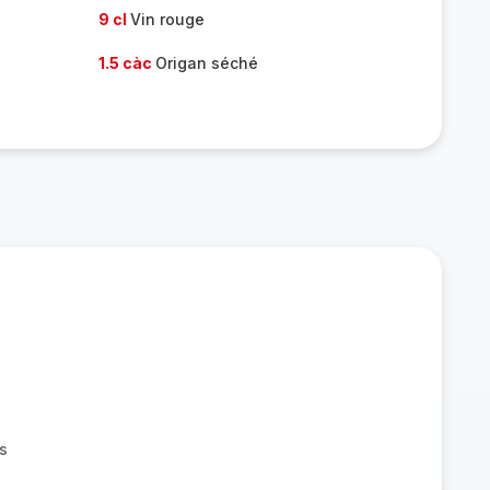
9 cl
Vin rouge
1.5 càc
Origan séché
s