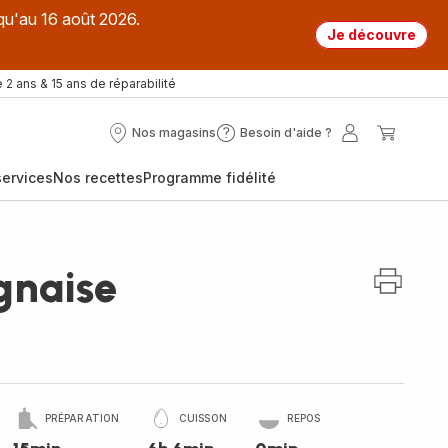
qu'au 16 août 2026.
Je découvre
 2 ans & 15 ans de réparabilité
Nos magasins
Besoin d'aide ?
Nos
Besoin
Mon
Mon
magasins
d'aide
compte
panier
ervices
Nos recettes
Programme fidélité
?
gnaise
PRÉPARATION
CUISSON
REPOS