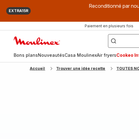
Reconditionné par nou
EXTRA15R
Paiement en plusieurs fois
["Que
recherchez-
Accueil
vous
?",
Moulinex
"Cookeo",
"Air
fryer",
Bons plans
Nouveautés
Casa Moulinex
Air fryers
Cookeo Inf
"Companion"]
Accueil
Trouver une idée recette
TOUTES N