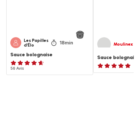
Les Papilles
18min
Moulinex
d'Élo
Sauce bolognaise
Sauce bolognaise
ratings.4.6
56 Avis
ratings.NaN