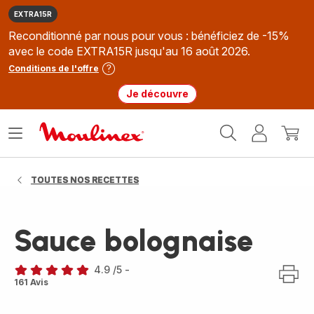
EXTRA15R
Reconditionné par nous pour vous : bénéficiez de -15%
avec le code EXTRA15R jusqu'au 16 août 2026.
Conditions de l'offre
Je découvre
Accueil
Ouvrir
Mon
Mon
Moulinex
le
compte
panie
menu
TOUTES NOS RECETTES
Sauce bolognaise
4.9
/5
-
ratings.4.9
161 Avis