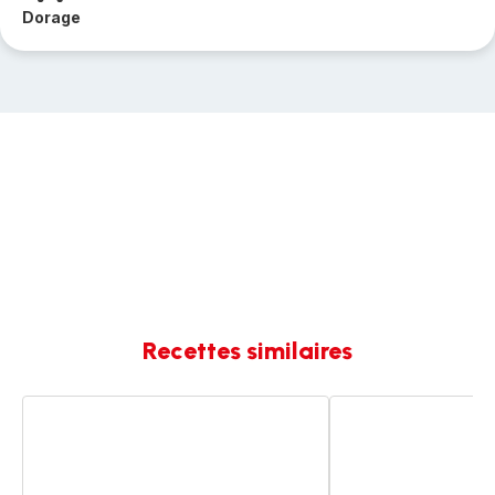
Dorage
Recettes similaires
Sauce
Sauce
bolognaise
bolognaise