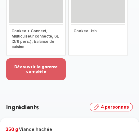
Cookeo + Connect,
Cookeo Usb
Multicuiseur connecté, 6L
(2/6 pers.), balance de
cuisine
Découvrir la gamme
complète
Voir
plus...
-
Découvrir
la
Ingrédients
4 personnes
gamme
complète
-
350 g
Viande hachée