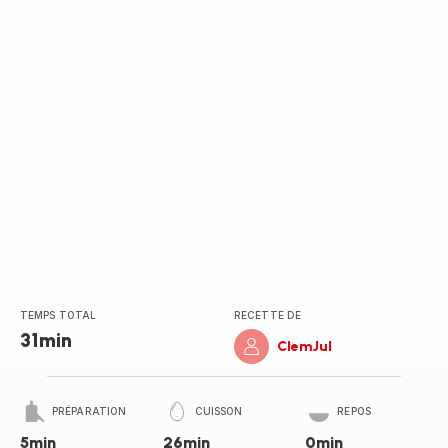
TEMPS TOTAL
RECETTE DE
31min
ClemJul
PRÉPARATION
CUISSON
REPOS
5min
26min
0min