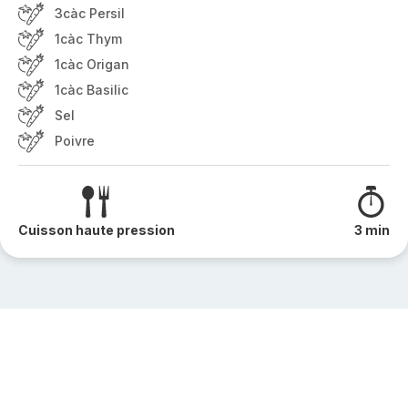
3càc Persil
1càc Thym
1càc Origan
1càc Basilic
Sel
Poivre
Cuisson haute pression
3 min