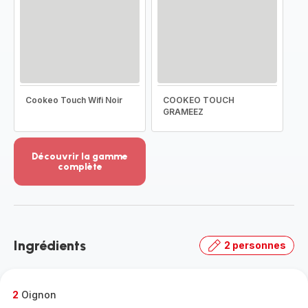
Cookeo Touch Wifi Noir
COOKEO TOUCH
GRAMEEZ
Découvrir la gamme
complète
Voir
plus...
-
Découvrir
la
Ingrédients
2 personnes
gamme
complète
-
2
Oignon