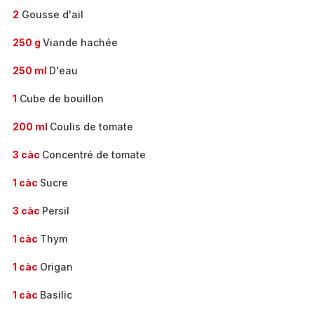
2
Gousse d'ail
250 g
Viande hachée
250 ml
D'eau
1
Cube de bouillon
200 ml
Coulis de tomate
3 càc
Concentré de tomate
1 càc
Sucre
3 càc
Persil
1 càc
Thym
1 càc
Origan
1 càc
Basilic