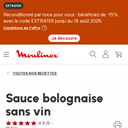
EXTRA15R
Reconditionné par nous pour vous : bénéficiez de -15%
avec le code EXTRA15R jusqu'au 16 août 2026.
Conditions de l'offre
Je découvre
Accueil
Ouvrir
Mon
Mon
Moulinex
le
compte
panie
menu
TOUTES NOS RECETTES
Sauce bolognaise
sans vin
4.9
/5
-