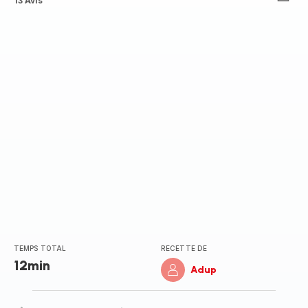
ratings.4.9
13 Avis
TEMPS TOTAL
RECETTE DE
12min
Adup