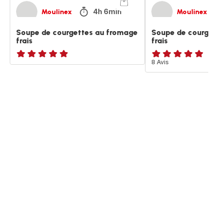
4h 6min
Moulinex
Moulinex
Soupe de courgettes au fromage
Soupe de courget
frais
frais
ratings.NaN
ratings.4.9
8 Avis