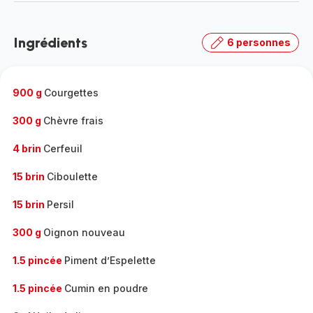
-
Découvrir
la
Ingrédients
6 personnes
gamme
complète
-
900 g
Courgettes
300 g
Chèvre frais
4 brin
Cerfeuil
15 brin
Ciboulette
15 brin
Persil
300 g
Oignon nouveau
1.5 pincée
Piment d’Espelette
1.5 pincée
Cumin en poudre