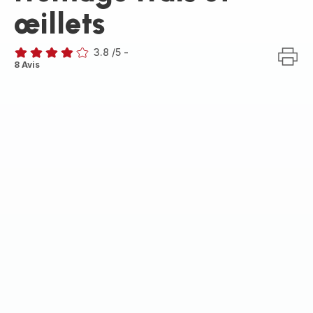
œillets
3.8
/5
-
ratings.3.8
8 Avis