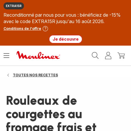
EXTRA15R
Reconditionné par nous pour vous : bénéficiez de -15%
avec le code EXTRA15R jusqu'au 16 août 2026.
Conditions de l'offre
Je découvre
Accueil
Ouvrir
Mon
Mon
Moulinex
le
compte
panie
menu
TOUTES NOS RECETTES
Rouleaux de
courgettes au
fromage frais et