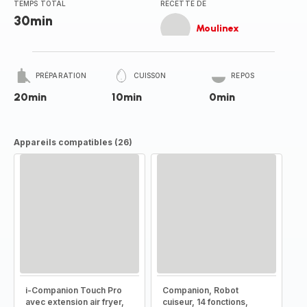
TEMPS TOTAL
RECETTE DE
30min
Moulinex
PRÉPARATION
CUISSON
REPOS
20min
10min
0min
Appareils compatibles (26)
i-Companion Touch Pro
Companion, Robot
avec extension air fryer,
cuiseur, 14 fonctions,