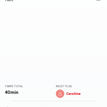
Avis
1 Avis
5
étoiles
(moyenne)
TEMPS TOTAL
RECETTE DE
40min
Caroliine