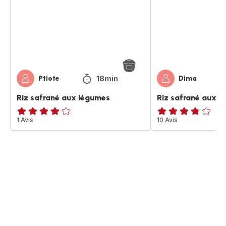
pois
18min
Ptiote
Dima
Riz safrané aux légumes
Riz safrané aux pe
Avis
1 Avis
ratings.3.7
10 Avis
4
étoiles
(moyenne)