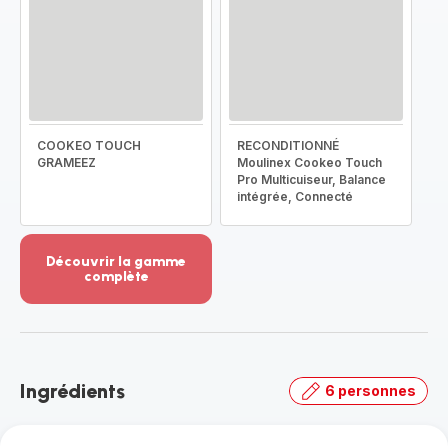
COOKEO TOUCH
RECONDITIONNÉ
GRAMEEZ
Moulinex Cookeo Touch
Pro Multicuiseur, Balance
intégrée, Connecté
Découvrir la gamme
complète
Voir
plus...
-
Découvrir
la
Ingrédients
6 personnes
gamme
complète
-