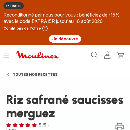
EXTRA15R
Reconditionné par nous pour vous : bénéficiez de -15%
avec le code EXTRA15R jusqu'au 16 août 2026.
Conditions de l'offre
Je découvre
Accueil
Ouvrir
Mon
Mon
Moulinex
le
compte
panie
menu
TOUTES NOS RECETTES
Riz safrané saucisses
merguez
5
/5
-