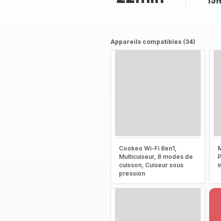
15
Appareils compatibles (34)
Cookeo Wi-Fi 8en1,
M
Multicuiseur, 8 modes de
P
cuisson, Cuiseur sous
i
pression