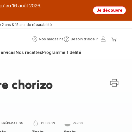
qu'au 16 août 2026.
Je découvre
 2 ans & 15 ans de réparabilité
Nos magasins
Besoin d'aide ?
Nos
Besoin
Mon
Mon
magasins
d'aide
compte
panier
ervices
Nos recettes
Programme fidélité
?
te chorizo
PRÉPARATION
CUISSON
REPOS