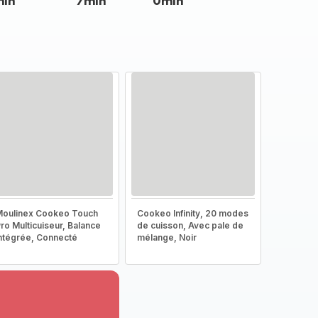
min
7min
0min
oulinex Cookeo Touch
Cookeo Infinity, 20 modes
ro Multicuiseur, Balance
de cuisson, Avec pale de
ntégrée, Connecté
mélange, Noir