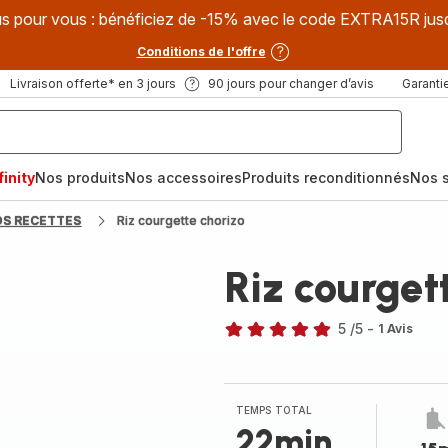
s pour vous : bénéficiez de -15% avec le code EXTRA15R jus
Conditions de l'offre
Livraison offerte* en 3 jours
90 jours pour changer d’avis
Garantie
inity
Nos produits
Nos accessoires
Produits reconditionnés
Nos s
OS RECETTES
Riz courgette chorizo
Riz courget
5
/5
-
1 Avis
Avis
5
étoiles
(moyenne)
TEMPS TOTAL
22min