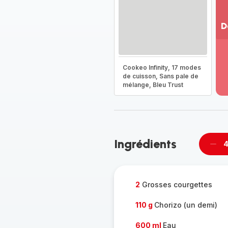
D
Vo
pl
-
Cookeo Infinity, 17 modes
Dé
de cuisson, Sans pale de
mélange, Bleu Trust
la
g
co
-
Ingrédients
4
Supp
per
2
Grosses courgettes
110 g
Chorizo (un demi)
600 ml
Eau