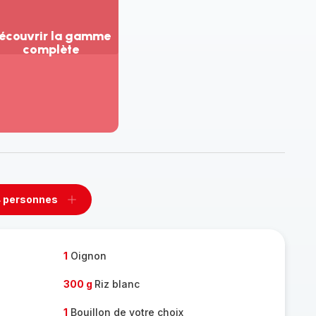
écouvrir la gamme
complète
ir
us...
couvrir
amme
mplète
 personnes
rimer
Ajouter
sonnes
personnes
1
Oignon
300 g
Riz blanc
1
Bouillon de votre choix