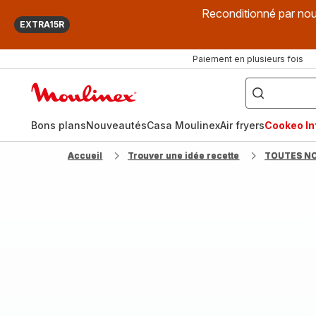
Reconditionné par nou
EXTRA15R
Paiement en plusieurs fois
["Que
recherchez-
Accueil
vous
?",
Moulinex
"Cookeo",
"Air
fryer",
Bons plans
Nouveautés
Casa Moulinex
Air fryers
Cookeo Inf
"Companion"]
Accueil
Trouver une idée recette
TOUTES N