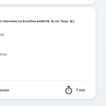
 morceau Le bouillon émietté, le riz, l’eau, les
mi)
choix
t
ssion
7 min