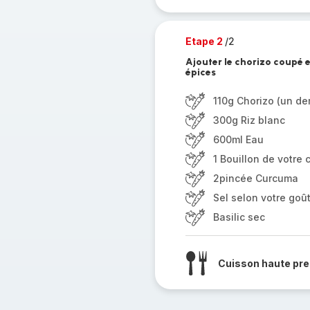
Etape 2
/2
Ajouter le chorizo coupé en
épices
110g Chorizo (un de
300g Riz blanc
600ml Eau
1 Bouillon de votre 
2pincée Curcuma
Sel selon votre goû
Basilic sec
Cuisson haute pre