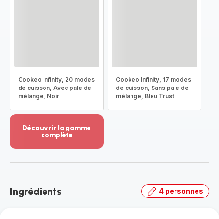
Cookeo Infinity, 20 modes
Cookeo Infinity, 17 modes
de cuisson, Avec pale de
de cuisson, Sans pale de
mélange, Noir
mélange, Bleu Trust
Découvrir la gamme
complète
Voir
plus...
-
Découvrir
la
Ingrédients
4 personnes
gamme
complète
-