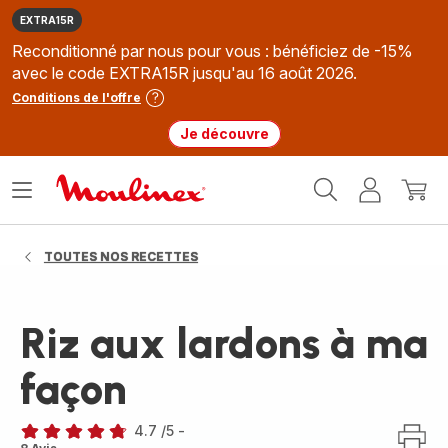
EXTRA15R
Reconditionné par nous pour vous : bénéficiez de -15%
avec le code EXTRA15R jusqu'au 16 août 2026.
Conditions de l'offre
Je découvre
Accueil
Ouvrir
Mon
Mon
Moulinex
le
compte
panie
menu
TOUTES NOS RECETTES
Riz aux lardons à ma
façon
4.7
/5
-