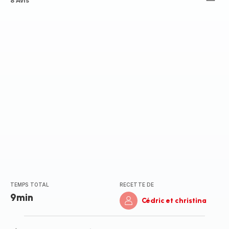
ratings.4.7
8 Avis
TEMPS TOTAL
RECETTE DE
9min
Cédric et christina