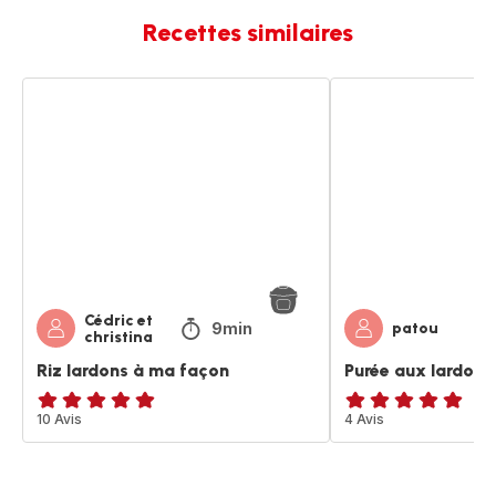
Recettes similaires
Riz
Purée
lardons
aux
à
lardons
ma
à
façon
ma
façon
Cédric et
9min
patou
christina
Riz lardons à ma façon
Purée aux lardons
Avis
10 Avis
Avis
4 Avis
5
5
étoiles
étoiles
(moyenne)
(moyenne)