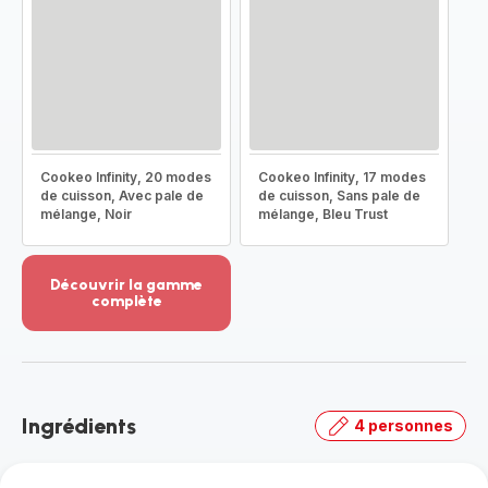
Cookeo Infinity, 20 modes
Cookeo Infinity, 17 modes
de cuisson, Avec pale de
de cuisson, Sans pale de
mélange, Noir
mélange, Bleu Trust
Découvrir la gamme
complète
Voir
plus...
-
Découvrir
la
Ingrédients
4 personnes
gamme
complète
-