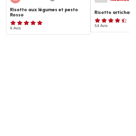
Risotto aux légumes et pesto
Risotto artichaut
Rosso
ratings.4.4
54 Avis
Avis
6 Avis
5
étoiles
(moyenne)