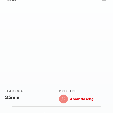
Avis
18 Avis
5
étoiles
(moyenne)
TEMPS TOTAL
RECETTE DE
25min
Amandaschg