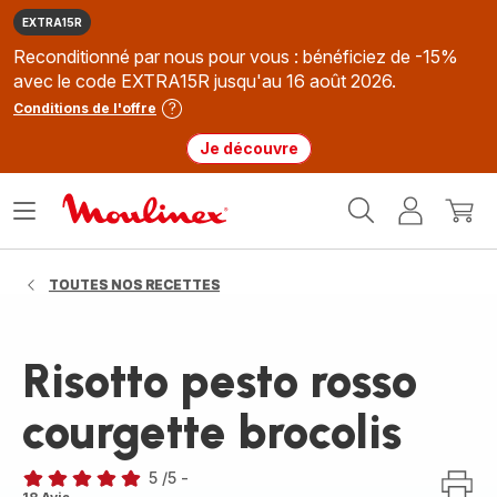
EXTRA15R
Reconditionné par nous pour vous : bénéficiez de -15%
avec le code EXTRA15R jusqu'au 16 août 2026.
Conditions de l'offre
Je découvre
Accueil
Ouvrir
Mon
Mon
Moulinex
le
compte
panie
menu
TOUTES NOS RECETTES
Risotto pesto rosso
courgette brocolis
5
/5
-