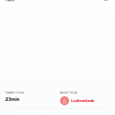
Avis
1 Avis
3
étoiles
(moyenne)
TEMPS TOTAL
RECETTE DE
23min
Ludimatjade