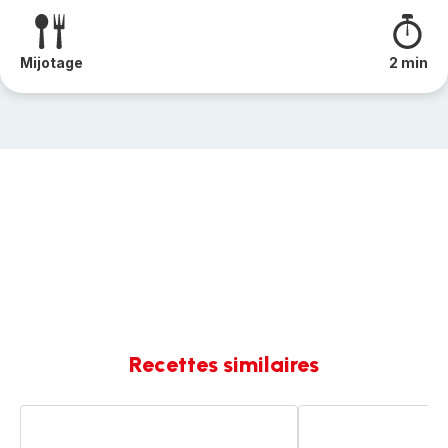
Mijotage
2 min
Recettes similaires
Risotto
Risotto
épinard
Moutarde