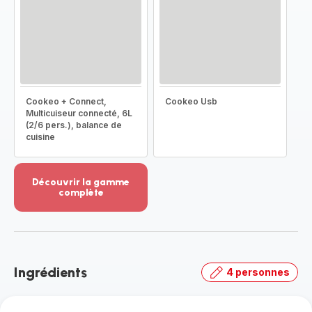
Cookeo + Connect,
Cookeo Usb
Multicuiseur connecté, 6L
(2/6 pers.), balance de
cuisine
Découvrir la gamme
complète
Voir
plus...
-
Découvrir
la
Ingrédients
4 personnes
gamme
complète
-