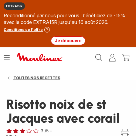
EXTRA15R
Reconditionné par nous pour vous : bénéficiez de -15%
avec le code EXTRA15R jusqu'au 16 août 2026.
Conditions de l'offre
Je découvre
Accueil
Ouvrir
Mon
Mon
Moulinex
le
compte
panie
menu
TOUTES NOS RECETTES
Risotto noix de st
Jacques avec corail
3
/5
-