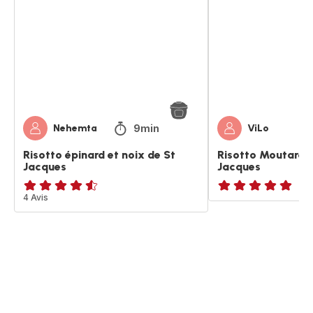
et
et
noix
Noix
de
de
St
St
Jacques
Jacques
9min
Nehemta
ViLo
Risotto épinard et noix de St
Risotto Moutarde 
Jacques
Jacques
ratings.4.5
4 Avis
Avis
5
étoiles
(moyenne)