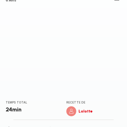
ratings.4.3
6 Avis
TEMPS TOTAL
RECETTE DE
24min
Lolotte