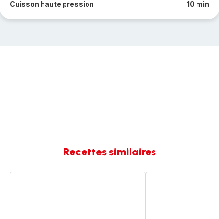
Cuisson haute pression
10 min
Recettes similaires
Curry
Crevettes
crevette
à
thaï
la
thaï