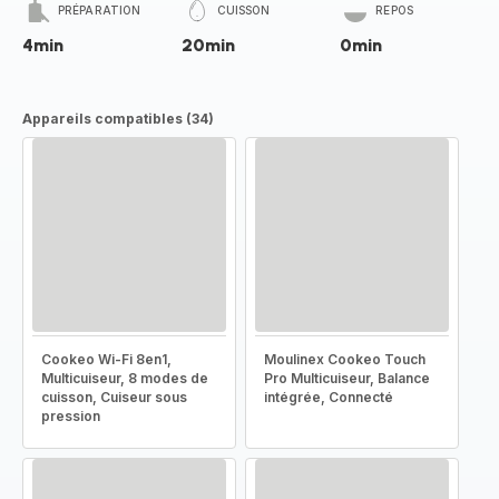
PRÉPARATION
CUISSON
REPOS
4min
20min
0min
Appareils compatibles (34)
Cookeo Wi-Fi 8en1,
Moulinex Cookeo Touch
Multicuiseur, 8 modes de
Pro Multicuiseur, Balance
cuisson, Cuiseur sous
intégrée, Connecté
pression