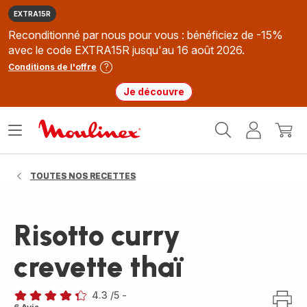
EXTRA15R
Reconditionné par nous pour vous : bénéficiez de -15%
avec le code EXTRA15R jusqu'au 16 août 2026.
Conditions de l'offre
Je découvre
Accueil
Ouvrir
Mon
Mon
Moulinex
le
compte
panie
menu
TOUTES NOS RECETTES
Risotto curry
crevette thaï
4.3
/5
-