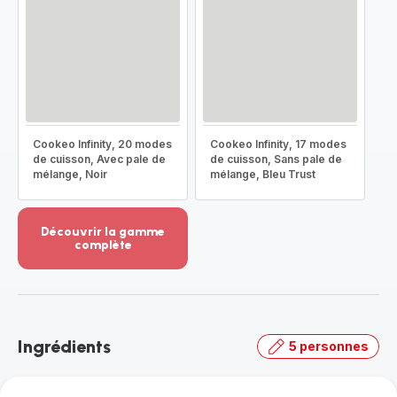
Cookeo Infinity, 20 modes
Cookeo Infinity, 17 modes
de cuisson, Avec pale de
de cuisson, Sans pale de
mélange, Noir
mélange, Bleu Trust
Découvrir la gamme
complète
Voir
plus...
-
Découvrir
la
Ingrédients
5 personnes
gamme
complète
-