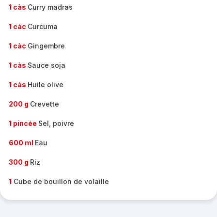
1 càs
Curry madras
1 càc
Curcuma
1 càc
Gingembre
1 càs
Sauce soja
1 càs
Huile olive
200 g
Crevette
1 pincée
Sel, poivre
600 ml
Eau
300 g
Riz
1
Cube de bouillon de volaille