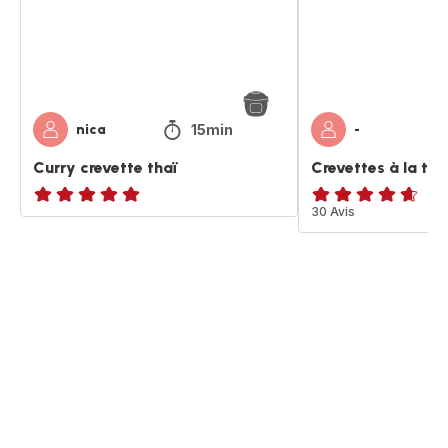
15min
nica
-
Curry crevette thaï
Crevettes à la tha
Avis
ratings.4.6
30 Avis
5
étoiles
(moyenne)