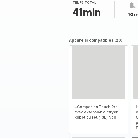
TEMPS TOTAL
41min
10m
Appareils compatibles (20)
i-Companion Touch Pro
I
avec extension air fryer,
c
Robot cuiseur, 3L, Noir
C
p
F