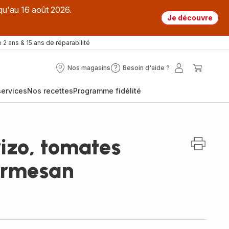
qu'au 16 août 2026.
Je découvre
 2 ans & 15 ans de réparabilité
Nos magasins
Besoin d'aide ?
Nos
Besoin
Mon
Mon
magasins
d'aide
compte
panier
ervices
Nos recettes
Programme fidélité
?
rizo, tomates
armesan