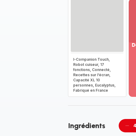
D
Vo
I-Companion Touch,
pl
Robot cuiseur, 17
-
fonctions, Connecté,
Dé
Recettes sur l’écran,
Capacité XL 10
la
personnes, Eucalyptus,
g
Fabriqué en France
co
-
Ingrédients
4
Supp
per