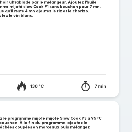
oir ultrablade par le mélangeur. Ajoutez l'huile
ramme mijoté slow Cook P1 sans bouchon pour 7 mn.
 qu'il reste 4 mn ajoutez le riz et le chorizo.
tez le vin blanc.
130 °C
7 min
cez le programme mijoté mijoté Slow Cook P3 à 95°C
bouchon. À la fin du programme, ajoutez le
séchées coupées en morceaux puis mélangez