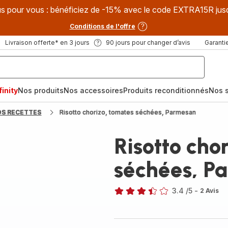
s pour vous : bénéficiez de -15% avec le code EXTRA15R jus
Conditions de l'offre
Livraison offerte* en 3 jours
90 jours pour changer d’avis
Garantie
inity
Nos produits
Nos accessoires
Produits reconditionnés
Nos s
OS RECETTES
Risotto chorizo, tomates séchées, Parmesan
Risotto cho
séchées, P
3.4
/5
-
2 Avis
ratings.3.4