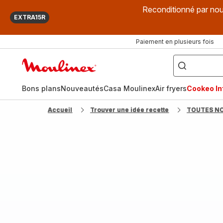
Reconditionné par nou
EXTRA15R
Paiement en plusieurs fois
["Que
recherchez-
Accueil
vous
?",
Moulinex
"Cookeo",
"Air
fryer",
Bons plans
Nouveautés
Casa Moulinex
Air fryers
Cookeo Inf
"Companion"]
Accueil
Trouver une idée recette
TOUTES N