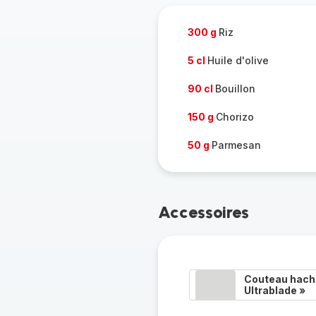
300 g
Riz
5 cl
Huile d'olive
90 cl
Bouillon
150 g
Chorizo
50 g
Parmesan
Accessoires
Couteau hacho
Ultrablade »