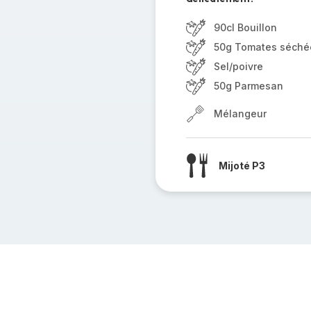
90cl Bouillon
50g Tomates séché
Sel/poivre
50g Parmesan
Mélangeur
Mijoté P3