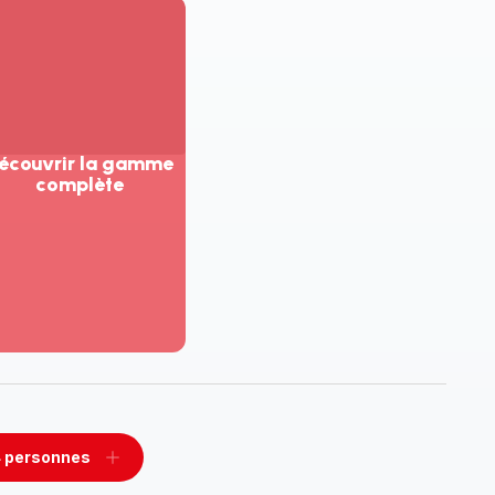
écouvrir la gamme
complète
ir
us...
couvrir
amme
mplète
 personnes
rimer
Ajouter
sonnes
personnes