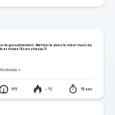
ez-le grossièrement. Mettez-le dans le robot muni du
 et mixez 15s en vitesse 11.
ltrablade »
V11
- °C
15 sec